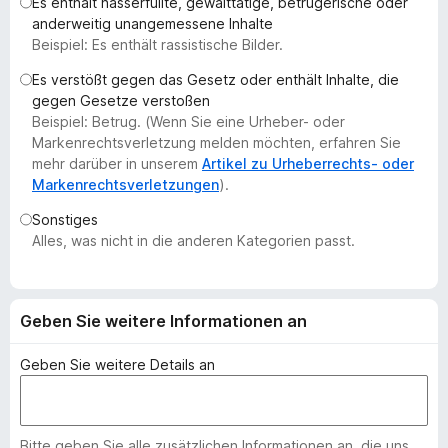
Es enthält hasserfüllte, gewalttätige, betrügerische oder
f
anderweitig unangemessene Inhalte
o
Beispiel: Es enthält rassistische Bilder.
x
Es verstößt gegen das Gesetz oder enthält Inhalte, die
-
gegen Gesetze verstoßen
B
Beispiel: Betrug. (Wenn Sie eine Urheber- oder
r
Markenrechtsverletzung melden möchten, erfahren Sie
o
mehr darüber in unserem
Artikel zu Urheberrechts- oder
Markenrechtsverletzungen
).
w
s
Sonstiges
e
Alles, was nicht in die anderen Kategorien passt.
r
Geben Sie weitere Informationen an
Geben Sie weitere Details an
Bitte geben Sie alle zusätzlichen Informationen an, die uns