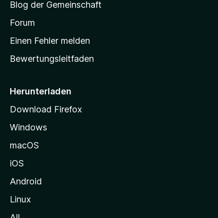
Blog der Gemeinschaft
t
a
Forum
r
Einen Fehler melden
t
Bewertungsleitfaden
s
e
i
Herunterladen
t
Download Firefox
e
Windows
g
e
macOS
h
iOS
e
n
Android
Linux
All