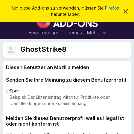
S
Anmelden
Um diese Add-ons zu verwenden, müssen Sie
Firefox
D
u
herunterladen.
i
A
c
e
d
s
h
e
d
Erweiterungen
Themes
Mehr…
e
n
-
H
n
i
o
GhostStrike8
n
n
w
e
s
i
Diesen Benutzer an Mozilla melden
f
s
v
ü
e
Senden Sie Ihre Meinung zu diesem Benutzerprofil
r
r
w
d
Spam
e
e
Beispiel: Der Listeneintrag wirbt für Produkte oder
r
f
n
Dienstleistungen ohne Zusammenhang.
e
F
n
i
Melden Sie dieses Benutzerprofil weil es illegal ist
oder nicht konform ist
r
e