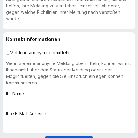
helfen, Ihre Meldung zu verstehen (einschließlich derer,
gegen welche Richtlinien Ihrer Meinung nach verstoßen
wurde).
Kontaktinformationen
Meldung anonym übermitteln
Wenn Sie eine anonyme Meldung übermitteln, können wir mit
Ihnen nicht über den Status der Meldung oder über
Möglichkeiten, gegen die Sie Einspruch einlegen können,
kommunizieren.
(
Ihr Name
e
r
f
(
Ihre E-Mail-Adresse
o
e
r
r
d
f