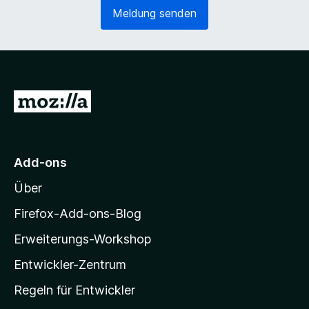
e
o
Meldung senden
r
r
l
d
i
e
c
r
h
l
)
i
Z
c
u
h
)
r
M
Add-ons
o
Über
z
i
Firefox-Add-ons-Blog
l
Erweiterungs-Workshop
l
Entwickler-Zentrum
a
-
Regeln für Entwickler
S