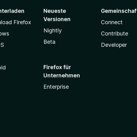
nterladen
Neueste
Gemeinschaf
Versionen
oad Firefox
Connect
Nightly
ows
Contribute
Beta
OS
Developer
Firefox für
oid
Unternehmen
Enterprise