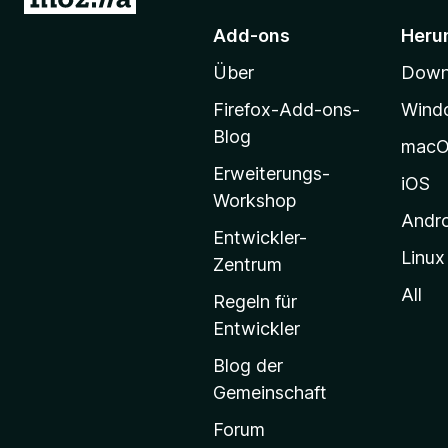
u
)
Add-ons
Heru
r
Über
Downl
M
o
Firefox-Add-ons-
Wind
z
Blog
mac
i
Erweiterungs-
l
iOS
Workshop
l
Andr
a
Entwickler-
Linux
-
Zentrum
S
All
Regeln für
t
Entwickler
a
Blog der
r
Gemeinschaft
t
s
Forum