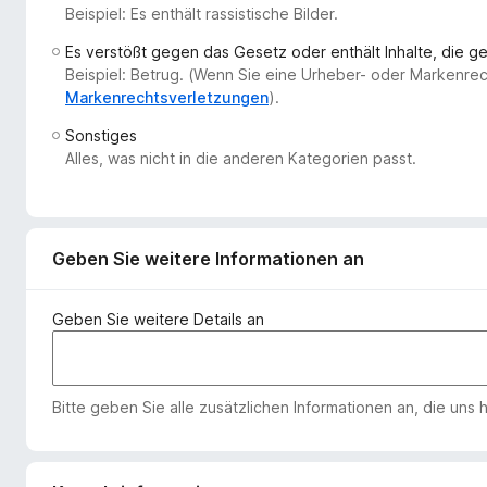
Beispiel: Es enthält rassistische Bilder.
f
o
Es verstößt gegen das Gesetz oder enthält Inhalte, die 
x
Beispiel: Betrug. (Wenn Sie eine Urheber- oder Markenre
-
Markenrechtsverletzungen
).
B
Sonstiges
r
Alles, was nicht in die anderen Kategorien passt.
o
w
s
e
Geben Sie weitere Informationen an
r
Geben Sie weitere Details an
Bitte geben Sie alle zusätzlichen Informationen an, die uns