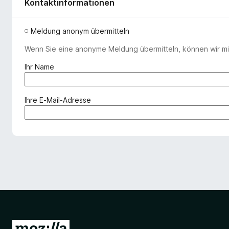
Kontaktinformationen
Meldung anonym übermitteln
Wenn Sie eine anonyme Meldung übermitteln, können wir mit
(
Ihr Name
e
r
f
(
Ihre E-Mail-Adresse
o
e
r
r
d
f
e
o
r
r
l
d
i
e
c
r
h
l
)
i
c
Z
h