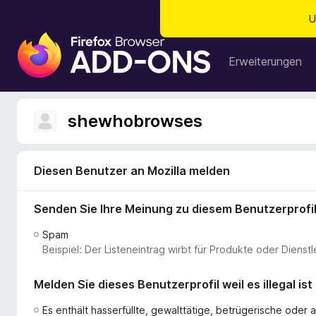
U
A
d
Erweiterungen
d
-
o
shewhobrowses
n
s
f
Diesen Benutzer an Mozilla melden
ü
r
Senden Sie Ihre Meinung zu diesem Benutzerprofi
d
e
Spam
n
Beispiel: Der Listeneintrag wirbt für Produkte oder Dien
F
i
Melden Sie dieses Benutzerprofil weil es illegal ist
r
e
Es enthält hasserfüllte, gewalttätige, betrügerische ode