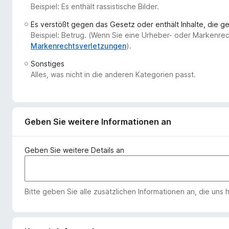
Beispiel: Es enthält rassistische Bilder.
f
o
Es verstößt gegen das Gesetz oder enthält Inhalte, die 
x
Beispiel: Betrug. (Wenn Sie eine Urheber- oder Markenre
-
Markenrechtsverletzungen
).
B
Sonstiges
r
Alles, was nicht in die anderen Kategorien passt.
o
w
s
e
Geben Sie weitere Informationen an
r
Geben Sie weitere Details an
Bitte geben Sie alle zusätzlichen Informationen an, die uns