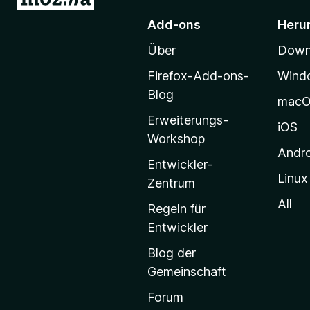
u
)
Add-ons
Heru
r
Über
Downl
M
o
Firefox-Add-ons-
Wind
z
Blog
mac
i
Erweiterungs-
l
iOS
Workshop
l
Andr
a
Entwickler-
Linux
-
Zentrum
S
All
Regeln für
t
Entwickler
a
Blog der
r
Gemeinschaft
t
s
Forum