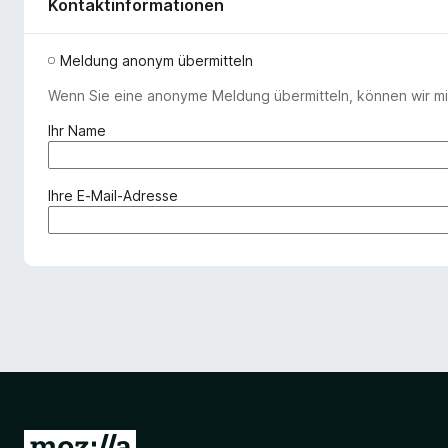
Kontaktinformationen
Meldung anonym übermitteln
Wenn Sie eine anonyme Meldung übermitteln, können wir mit
(
Ihr Name
e
r
f
(
Ihre E-Mail-Adresse
o
e
r
r
d
f
e
o
r
r
l
d
i
e
c
r
h
l
)
i
c
Z
h