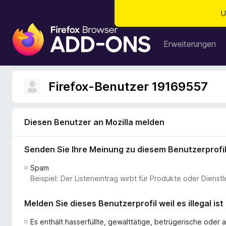
U
A
d
Erweiterungen
d
-
o
Firefox-Benutzer 19169557
n
s
f
Diesen Benutzer an Mozilla melden
ü
r
Senden Sie Ihre Meinung zu diesem Benutzerprofi
d
e
Spam
n
Beispiel: Der Listeneintrag wirbt für Produkte oder Dien
F
i
Melden Sie dieses Benutzerprofil weil es illegal ist
r
e
Es enthält hasserfüllte, gewalttätige, betrügerische ode