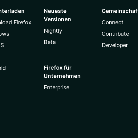
nterladen
Neueste
Gemeinschaf
Versionen
oad Firefox
Connect
Nightly
ows
Contribute
Beta
OS
Developer
Firefox für
oid
Unternehmen
Enterprise