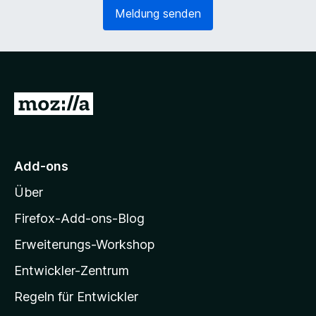
e
o
Meldung senden
r
r
l
d
i
e
c
r
h
l
)
i
Z
c
u
h
)
r
M
Add-ons
o
Über
z
i
Firefox-Add-ons-Blog
l
Erweiterungs-Workshop
l
Entwickler-Zentrum
a
-
Regeln für Entwickler
S