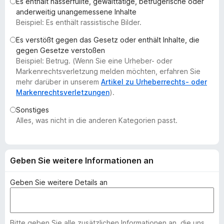
Es enthält hasserfüllte, gewalttätige, betrügerische oder
f
anderweitig unangemessene Inhalte
o
Beispiel: Es enthält rassistische Bilder.
x
Es verstößt gegen das Gesetz oder enthält Inhalte, die
-
gegen Gesetze verstoßen
B
Beispiel: Betrug. (Wenn Sie eine Urheber- oder
r
Markenrechtsverletzung melden möchten, erfahren Sie
o
mehr darüber in unserem
Artikel zu Urheberrechts- oder
Markenrechtsverletzungen
).
w
s
Sonstiges
e
Alles, was nicht in die anderen Kategorien passt.
r
Geben Sie weitere Informationen an
Geben Sie weitere Details an
Bitte geben Sie alle zusätzlichen Informationen an, die uns