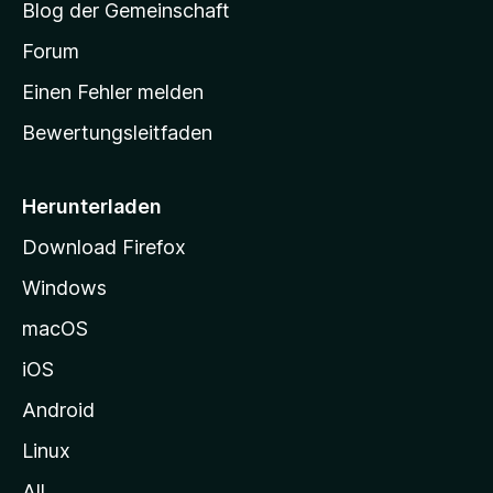
Blog der Gemeinschaft
t
a
Forum
r
Einen Fehler melden
t
Bewertungsleitfaden
s
e
i
Herunterladen
t
Download Firefox
e
Windows
g
e
macOS
h
iOS
e
n
Android
Linux
All