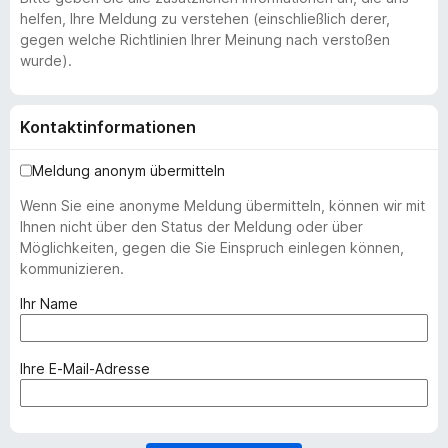
helfen, Ihre Meldung zu verstehen (einschließlich derer,
gegen welche Richtlinien Ihrer Meinung nach verstoßen
wurde).
Kontaktinformationen
Meldung anonym übermitteln
Wenn Sie eine anonyme Meldung übermitteln, können wir mit
Ihnen nicht über den Status der Meldung oder über
Möglichkeiten, gegen die Sie Einspruch einlegen können,
kommunizieren.
(
Ihr Name
e
r
f
(
Ihre E-Mail-Adresse
o
e
r
r
d
f