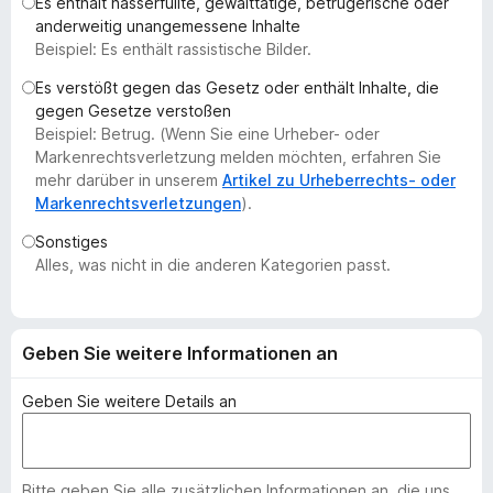
Es enthält hasserfüllte, gewalttätige, betrügerische oder
f
anderweitig unangemessene Inhalte
o
Beispiel: Es enthält rassistische Bilder.
x
Es verstößt gegen das Gesetz oder enthält Inhalte, die
-
gegen Gesetze verstoßen
B
Beispiel: Betrug. (Wenn Sie eine Urheber- oder
r
Markenrechtsverletzung melden möchten, erfahren Sie
o
mehr darüber in unserem
Artikel zu Urheberrechts- oder
Markenrechtsverletzungen
).
w
s
Sonstiges
e
Alles, was nicht in die anderen Kategorien passt.
r
Geben Sie weitere Informationen an
Geben Sie weitere Details an
Bitte geben Sie alle zusätzlichen Informationen an, die uns