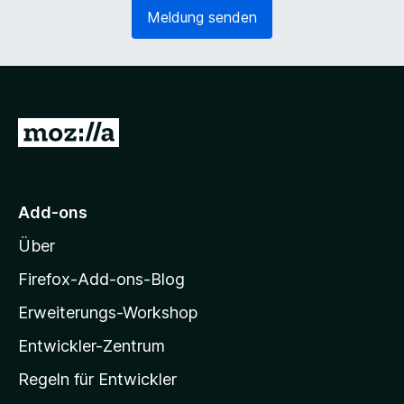
e
o
Meldung senden
r
r
l
d
i
e
c
r
h
l
)
i
Z
c
u
h
)
r
M
Add-ons
o
Über
z
i
Firefox-Add-ons-Blog
l
Erweiterungs-Workshop
l
Entwickler-Zentrum
a
-
Regeln für Entwickler
S