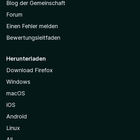
Blog der Gemeinschaft
t
a
Forum
r
Einen Fehler melden
t
Bewertungsleitfaden
s
e
i
Herunterladen
t
Download Firefox
e
Windows
g
e
macOS
h
iOS
e
n
Android
Linux
All