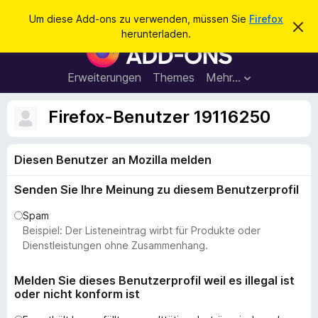
S
Anmelden
Um diese Add-ons zu verwenden, müssen Sie
Firefox
D
u
herunterladen.
i
A
c
e
d
s
h
e
d
Erweiterungen
Themes
Mehr…
e
n
-
H
n
i
o
Firefox-Benutzer 19116250
n
n
w
e
s
i
Diesen Benutzer an Mozilla melden
f
s
v
ü
e
Senden Sie Ihre Meinung zu diesem Benutzerprofil
r
r
w
d
Spam
e
e
Beispiel: Der Listeneintrag wirbt für Produkte oder
r
f
n
Dienstleistungen ohne Zusammenhang.
e
F
n
i
Melden Sie dieses Benutzerprofil weil es illegal ist
oder nicht konform ist
r
e