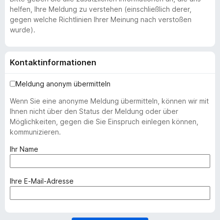
helfen, Ihre Meldung zu verstehen (einschließlich derer,
gegen welche Richtlinien Ihrer Meinung nach verstoßen
wurde).
Kontaktinformationen
Meldung anonym übermitteln
Wenn Sie eine anonyme Meldung übermitteln, können wir mit
Ihnen nicht über den Status der Meldung oder über
Möglichkeiten, gegen die Sie Einspruch einlegen können,
kommunizieren.
(
Ihr Name
e
r
f
(
Ihre E-Mail-Adresse
o
e
r
r
d
f