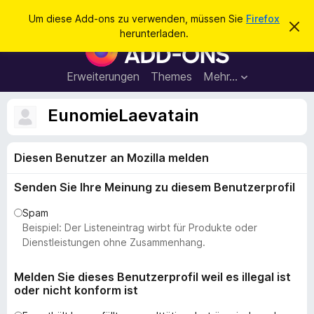
S
Anmelden
Um diese Add-ons zu verwenden, müssen Sie
Firefox
D
u
herunterladen.
i
A
c
e
d
s
h
e
d
Erweiterungen
Themes
Mehr…
e
n
-
H
n
i
o
EunomieLaevatain
n
n
w
e
s
i
Diesen Benutzer an Mozilla melden
f
s
v
ü
e
Senden Sie Ihre Meinung zu diesem Benutzerprofil
r
r
w
d
Spam
e
e
Beispiel: Der Listeneintrag wirbt für Produkte oder
r
f
n
Dienstleistungen ohne Zusammenhang.
e
F
n
i
Melden Sie dieses Benutzerprofil weil es illegal ist
oder nicht konform ist
r
e