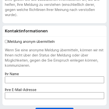
helfen, Ihre Meldung zu verstehen (einschließlich derer,
gegen welche Richtlinien Ihrer Meinung nach verstoßen
wurde).
Kontaktinformationen
Meldung anonym übermitteln
Wenn Sie eine anonyme Meldung übermitteln, können wir mit
Ihnen nicht über den Status der Meldung oder über
Möglichkeiten, gegen die Sie Einspruch einlegen können,
kommunizieren.
(
Ihr Name
e
r
f
(
Ihre E-Mail-Adresse
o
e
r
r
d
f