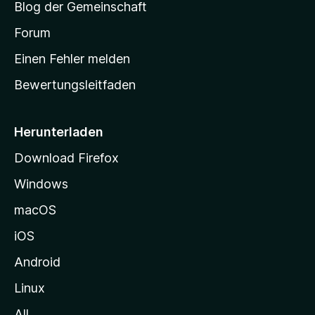
Blog der Gemeinschaft
t
a
Forum
r
Einen Fehler melden
t
Bewertungsleitfaden
s
e
i
Herunterladen
t
Download Firefox
e
Windows
g
e
macOS
h
iOS
e
n
Android
Linux
All