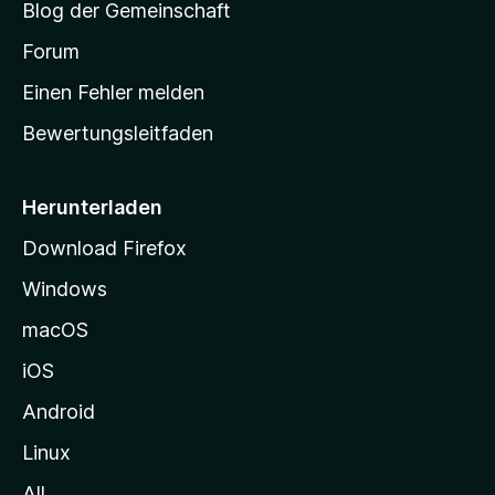
Blog der Gemeinschaft
t
a
Forum
r
Einen Fehler melden
t
Bewertungsleitfaden
s
e
i
Herunterladen
t
Download Firefox
e
Windows
g
e
macOS
h
iOS
e
n
Android
Linux
All