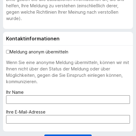
helfen, Ihre Meldung zu verstehen (einschließlich derer,
gegen welche Richtlinien Ihrer Meinung nach verstoßen
wurde).
Kontaktinformationen
Meldung anonym übermitteln
Wenn Sie eine anonyme Meldung übermitteln, können wir mit
Ihnen nicht über den Status der Meldung oder über
Möglichkeiten, gegen die Sie Einspruch einlegen können,
kommunizieren.
(
Ihr Name
e
r
f
(
Ihre E-Mail-Adresse
o
e
r
r
d
f