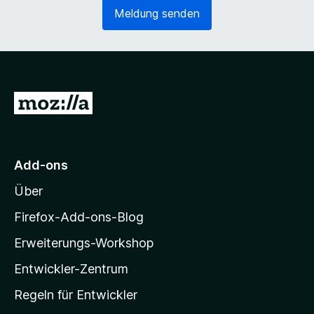
e
o
Meldung senden
r
r
l
d
i
e
c
r
h
l
)
i
Z
c
u
h
)
r
M
Add-ons
o
Über
z
i
Firefox-Add-ons-Blog
l
Erweiterungs-Workshop
l
Entwickler-Zentrum
a
-
Regeln für Entwickler
S