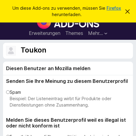
S
Anmelden
Um diese Add-ons zu verwenden, müssen Sie
Firefox
D
u
herunterladen.
i
A
c
e
d
s
h
e
d
Erweiterungen
Themes
Mehr…
e
n
-
H
n
i
o
Toukon
n
n
w
e
s
i
Diesen Benutzer an Mozilla melden
f
s
v
ü
e
Senden Sie Ihre Meinung zu diesem Benutzerprofil
r
r
w
d
Spam
e
e
Beispiel: Der Listeneintrag wirbt für Produkte oder
r
f
n
Dienstleistungen ohne Zusammenhang.
e
F
n
i
Melden Sie dieses Benutzerprofil weil es illegal ist
oder nicht konform ist
r
e