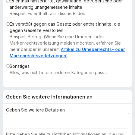
Es enthält hasserfüllte, gewalttätige, betrügerische oder
f
anderweitig unangemessene Inhalte
o
Beispiel: Es enthält rassistische Bilder.
x
Es verstößt gegen das Gesetz oder enthält Inhalte, die
-
gegen Gesetze verstoßen
B
Beispiel: Betrug. (Wenn Sie eine Urheber- oder
r
Markenrechtsverletzung melden möchten, erfahren Sie
o
mehr darüber in unserem
Artikel zu Urheberrechts- oder
Markenrechtsverletzungen
).
w
s
Sonstiges
e
Alles, was nicht in die anderen Kategorien passt.
r
Geben Sie weitere Informationen an
Geben Sie weitere Details an
Bitte geben Sie alle zusätzlichen Informationen an, die uns