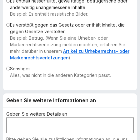
Es enthält hasserfüllte, gewalttätige, betrügerische oder
f
anderweitig unangemessene Inhalte
o
Beispiel: Es enthält rassistische Bilder.
x
Es verstößt gegen das Gesetz oder enthält Inhalte, die
-
gegen Gesetze verstoßen
B
Beispiel: Betrug. (Wenn Sie eine Urheber- oder
r
Markenrechtsverletzung melden möchten, erfahren Sie
o
mehr darüber in unserem
Artikel zu Urheberrechts- oder
Markenrechtsverletzungen
).
w
s
Sonstiges
e
Alles, was nicht in die anderen Kategorien passt.
r
Geben Sie weitere Informationen an
Geben Sie weitere Details an
Bitte geben Sie alle zusätzlichen Informationen an, die uns