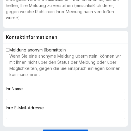
helfen, Ihre Meldung zu verstehen (einschließlich derer,
gegen welche Richtlinien Ihrer Meinung nach verstoßen
wurde).
Kontaktinformationen
Meldung anonym übermitteln
Wenn Sie eine anonyme Meldung übermitteln, können wir
mit Ihnen nicht über den Status der Meldung oder über
Möglichkeiten, gegen die Sie Einspruch einlegen können,
kommunizieren.
(
Ihr Name
e
r
f
(
Ihre E-Mail-Adresse
o
e
r
r
d
f