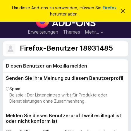
S
Anmelden
Um diese Add-ons zu verwenden, müssen Sie
Firefox
D
u
herunterladen.
i
A
c
e
d
s
h
e
d
Erweiterungen
Themes
Mehr…
e
n
-
H
n
i
o
Firefox-Benutzer 18931485
n
n
w
e
s
i
Diesen Benutzer an Mozilla melden
f
s
v
ü
e
Senden Sie Ihre Meinung zu diesem Benutzerprofil
r
r
w
d
Spam
e
e
Beispiel: Der Listeneintrag wirbt für Produkte oder
r
f
n
Dienstleistungen ohne Zusammenhang.
e
F
n
i
Melden Sie dieses Benutzerprofil weil es illegal ist
oder nicht konform ist
r
e