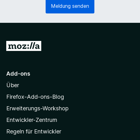
e
o
Meldung senden
r
r
l
d
i
e
c
r
h
l
)
i
Z
c
u
h
)
r
M
Add-ons
o
Über
z
i
Firefox-Add-ons-Blog
l
Erweiterungs-Workshop
l
Entwickler-Zentrum
a
-
Regeln für Entwickler
S