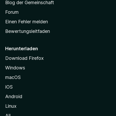
Blog der Gemeinschaft
t
a
Forum
r
Einen Fehler melden
t
Bewertungsleitfaden
s
e
i
Herunterladen
t
Download Firefox
e
Windows
g
e
macOS
h
iOS
e
n
Android
Linux
All