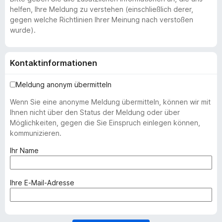
helfen, Ihre Meldung zu verstehen (einschließlich derer,
gegen welche Richtlinien Ihrer Meinung nach verstoßen
wurde).
Kontaktinformationen
Meldung anonym übermitteln
Wenn Sie eine anonyme Meldung übermitteln, können wir mit
Ihnen nicht über den Status der Meldung oder über
Möglichkeiten, gegen die Sie Einspruch einlegen können,
kommunizieren.
(
Ihr Name
e
r
f
(
Ihre E-Mail-Adresse
o
e
r
r
d
f