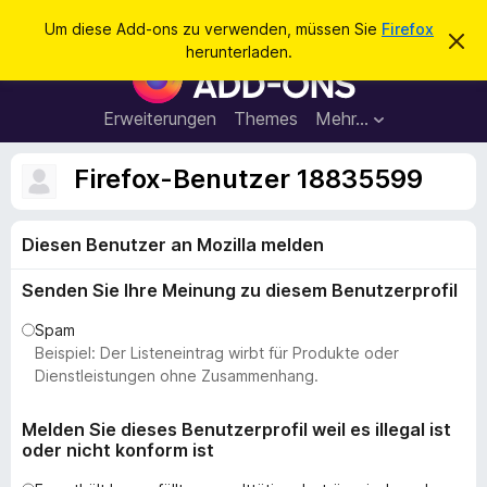
S
Anmelden
Um diese Add-ons zu verwenden, müssen Sie
Firefox
D
u
herunterladen.
i
A
c
e
d
s
h
e
d
Erweiterungen
Themes
Mehr…
e
n
-
H
n
i
o
Firefox-Benutzer 18835599
n
n
w
e
s
i
Diesen Benutzer an Mozilla melden
f
s
v
ü
e
Senden Sie Ihre Meinung zu diesem Benutzerprofil
r
r
w
d
Spam
e
e
Beispiel: Der Listeneintrag wirbt für Produkte oder
r
f
n
Dienstleistungen ohne Zusammenhang.
e
F
n
i
Melden Sie dieses Benutzerprofil weil es illegal ist
oder nicht konform ist
r
e