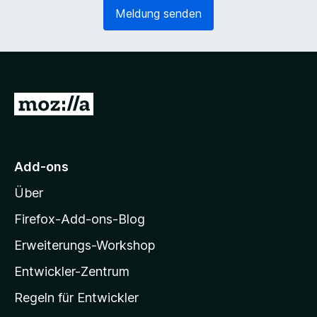
e
o
Meldung senden
r
r
l
d
i
e
c
r
h
l
)
i
Z
c
u
h
)
r
M
Add-ons
o
Über
z
i
Firefox-Add-ons-Blog
l
Erweiterungs-Workshop
l
Entwickler-Zentrum
a
-
Regeln für Entwickler
S