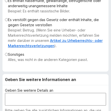
Es enthält hasserfüllte, gewalttätige, betrügerische oder
f
anderweitig unangemessene Inhalte
o
Beispiel: Es enthält rassistische Bilder.
x
Es verstößt gegen das Gesetz oder enthält Inhalte, die
-
gegen Gesetze verstoßen
B
Beispiel: Betrug. (Wenn Sie eine Urheber- oder
r
Markenrechtsverletzung melden möchten, erfahren Sie
o
mehr darüber in unserem
Artikel zu Urheberrechts- oder
Markenrechtsverletzungen
).
w
s
Sonstiges
e
Alles, was nicht in die anderen Kategorien passt.
r
Geben Sie weitere Informationen an
Geben Sie weitere Details an
Bitte geben Sie alle zusätzlichen Informationen an, die uns