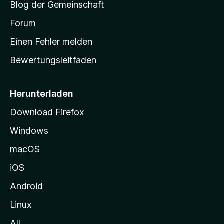
Blog der Gemeinschaft
t
a
Forum
r
Einen Fehler melden
t
Bewertungsleitfaden
s
e
i
Herunterladen
t
Download Firefox
e
Windows
g
e
macOS
h
iOS
e
n
Android
Linux
All