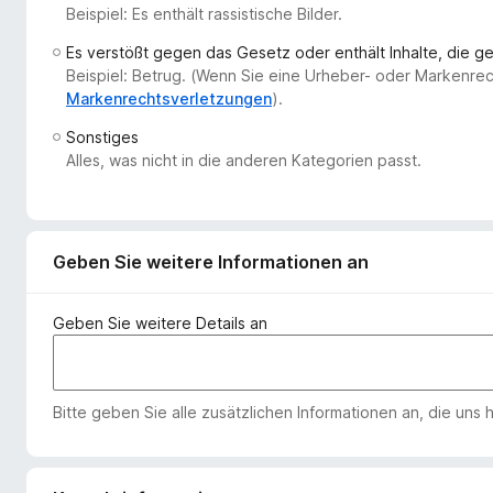
Beispiel: Es enthält rassistische Bilder.
f
o
Es verstößt gegen das Gesetz oder enthält Inhalte, die 
x
Beispiel: Betrug. (Wenn Sie eine Urheber- oder Markenre
-
Markenrechtsverletzungen
).
B
Sonstiges
r
Alles, was nicht in die anderen Kategorien passt.
o
w
s
e
Geben Sie weitere Informationen an
r
Geben Sie weitere Details an
Bitte geben Sie alle zusätzlichen Informationen an, die uns