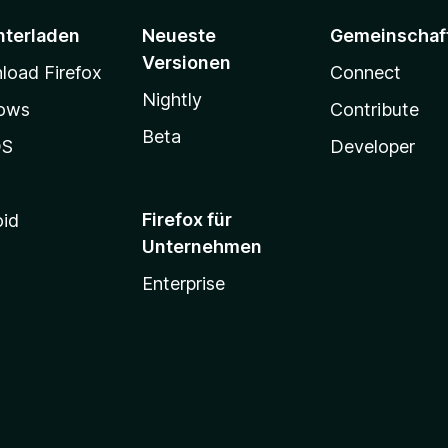
nterladen
Neueste
Gemeinschaf
Versionen
oad Firefox
Connect
Nightly
ows
Contribute
Beta
OS
Developer
Firefox für
oid
Unternehmen
Enterprise