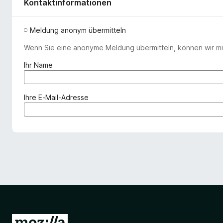
Kontaktinformationen
Meldung anonym übermitteln
Wenn Sie eine anonyme Meldung übermitteln, können wir mit
(
Ihr Name
e
r
f
(
Ihre E-Mail-Adresse
o
e
r
r
d
f
e
o
r
r
l
d
i
e
c
r
h
l
)
i
c
Z
h