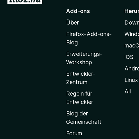
u
)
Add-ons
Heru
r
Über
Downl
M
o
Firefox-Add-ons-
Wind
z
Blog
mac
i
Erweiterungs-
l
iOS
Workshop
l
Andr
a
Entwickler-
Linux
-
Zentrum
S
All
Regeln für
t
Entwickler
a
Blog der
r
Gemeinschaft
t
s
Forum