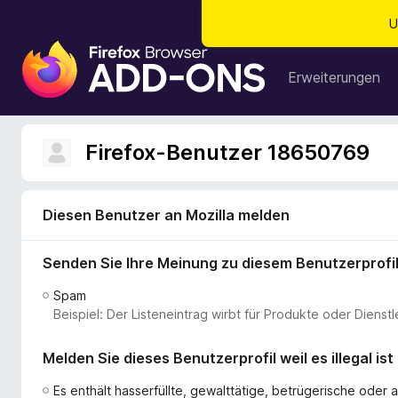
U
A
d
Erweiterungen
d
-
o
Firefox-Benutzer 18650769
n
s
f
Diesen Benutzer an Mozilla melden
ü
r
Senden Sie Ihre Meinung zu diesem Benutzerprofi
d
e
Spam
n
Beispiel: Der Listeneintrag wirbt für Produkte oder Dien
F
i
Melden Sie dieses Benutzerprofil weil es illegal ist
r
e
Es enthält hasserfüllte, gewalttätige, betrügerische ode