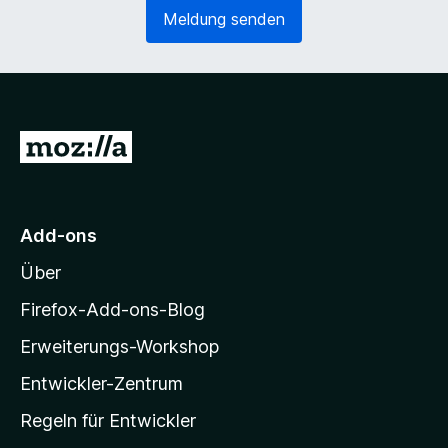
e
o
Meldung senden
r
r
l
d
i
e
c
r
h
l
)
i
Z
c
u
h
)
r
M
Add-ons
o
Über
z
i
Firefox-Add-ons-Blog
l
Erweiterungs-Workshop
l
Entwickler-Zentrum
a
-
Regeln für Entwickler
S