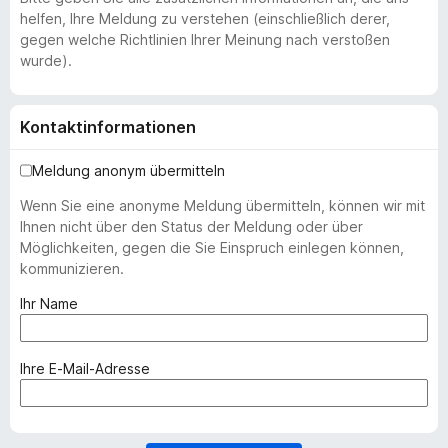
helfen, Ihre Meldung zu verstehen (einschließlich derer,
gegen welche Richtlinien Ihrer Meinung nach verstoßen
wurde).
Kontaktinformationen
Meldung anonym übermitteln
Wenn Sie eine anonyme Meldung übermitteln, können wir mit
Ihnen nicht über den Status der Meldung oder über
Möglichkeiten, gegen die Sie Einspruch einlegen können,
kommunizieren.
(
Ihr Name
e
r
f
(
Ihre E-Mail-Adresse
o
e
r
r
d
f