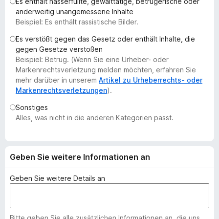
Es enthält hasserfüllte, gewalttätige, betrügerische oder
f
anderweitig unangemessene Inhalte
o
Beispiel: Es enthält rassistische Bilder.
x
Es verstößt gegen das Gesetz oder enthält Inhalte, die
-
gegen Gesetze verstoßen
B
Beispiel: Betrug. (Wenn Sie eine Urheber- oder
r
Markenrechtsverletzung melden möchten, erfahren Sie
o
mehr darüber in unserem
Artikel zu Urheberrechts- oder
Markenrechtsverletzungen
).
w
s
Sonstiges
e
Alles, was nicht in die anderen Kategorien passt.
r
Geben Sie weitere Informationen an
Geben Sie weitere Details an
Bitte geben Sie alle zusätzlichen Informationen an, die uns