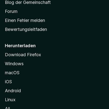
Blog der Gemeinschaft
t
a
Forum
r
Einen Fehler melden
t
Bewertungsleitfaden
s
e
i
Herunterladen
t
Download Firefox
e
Windows
g
e
macOS
h
iOS
e
n
Android
Linux
All