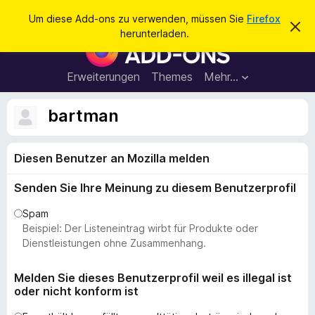
S
Anmelden
Um diese Add-ons zu verwenden, müssen Sie
Firefox
D
u
herunterladen.
i
A
c
e
d
s
h
e
d
Erweiterungen
Themes
Mehr…
e
n
-
H
n
i
o
bartman
n
n
w
e
s
i
Diesen Benutzer an Mozilla melden
f
s
v
ü
e
Senden Sie Ihre Meinung zu diesem Benutzerprofil
r
r
w
d
Spam
e
e
Beispiel: Der Listeneintrag wirbt für Produkte oder
r
f
n
Dienstleistungen ohne Zusammenhang.
e
F
n
i
Melden Sie dieses Benutzerprofil weil es illegal ist
oder nicht konform ist
r
e