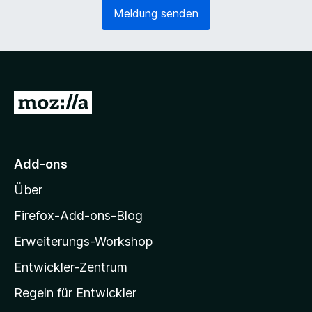
e
o
Meldung senden
r
r
l
d
i
e
c
r
h
l
)
i
Z
c
u
h
)
r
M
Add-ons
o
Über
z
i
Firefox-Add-ons-Blog
l
Erweiterungs-Workshop
l
Entwickler-Zentrum
a
-
Regeln für Entwickler
S