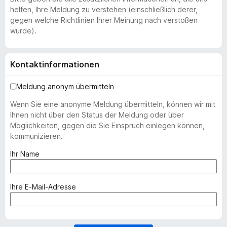
helfen, Ihre Meldung zu verstehen (einschließlich derer,
gegen welche Richtlinien Ihrer Meinung nach verstoßen
wurde).
Kontaktinformationen
Meldung anonym übermitteln
Wenn Sie eine anonyme Meldung übermitteln, können wir mit
Ihnen nicht über den Status der Meldung oder über
Möglichkeiten, gegen die Sie Einspruch einlegen können,
kommunizieren.
(
Ihr Name
e
r
f
(
Ihre E-Mail-Adresse
o
e
r
r
d
f