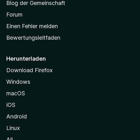
Blog der Gemeinschaft
t
a
Forum
r
Einen Fehler melden
t
Bewertungsleitfaden
s
e
i
Herunterladen
t
Download Firefox
e
Windows
g
e
macOS
h
iOS
e
n
Android
Linux
All