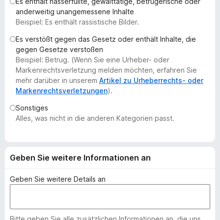
Es enthält hasserfüllte, gewalttätige, betrügerische oder
f
anderweitig unangemessene Inhalte
o
Beispiel: Es enthält rassistische Bilder.
x
Es verstößt gegen das Gesetz oder enthält Inhalte, die
-
gegen Gesetze verstoßen
B
Beispiel: Betrug. (Wenn Sie eine Urheber- oder
r
Markenrechtsverletzung melden möchten, erfahren Sie
o
mehr darüber in unserem
Artikel zu Urheberrechts- oder
Markenrechtsverletzungen
).
w
s
Sonstiges
e
Alles, was nicht in die anderen Kategorien passt.
r
Geben Sie weitere Informationen an
Geben Sie weitere Details an
Bitte geben Sie alle zusätzlichen Informationen an, die uns