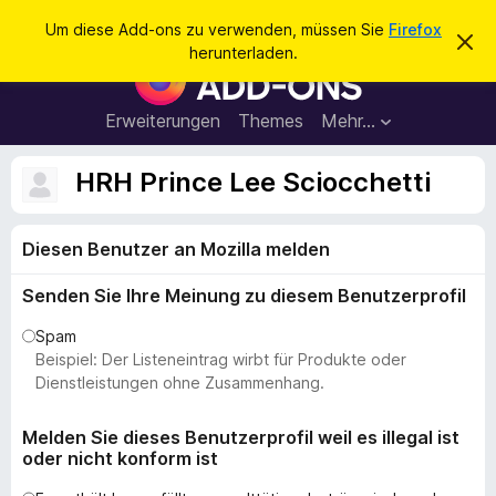
S
Anmelden
Um diese Add-ons zu verwenden, müssen Sie
Firefox
D
u
herunterladen.
i
A
c
e
d
s
h
e
d
Erweiterungen
Themes
Mehr…
e
n
-
H
n
i
o
HRH Prince Lee Sciocchetti
n
n
w
e
s
i
Diesen Benutzer an Mozilla melden
f
s
v
ü
e
Senden Sie Ihre Meinung zu diesem Benutzerprofil
r
r
w
d
Spam
e
e
Beispiel: Der Listeneintrag wirbt für Produkte oder
r
f
n
Dienstleistungen ohne Zusammenhang.
e
F
n
i
Melden Sie dieses Benutzerprofil weil es illegal ist
oder nicht konform ist
r
e