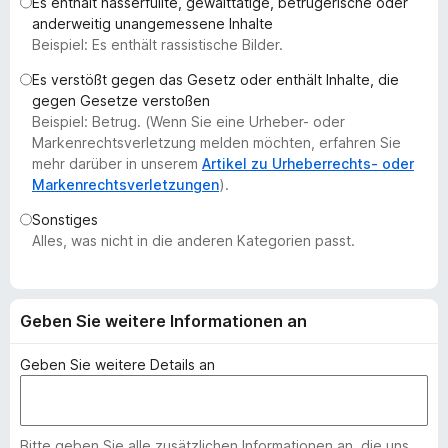
Es enthält hasserfüllte, gewalttätige, betrügerische oder
f
anderweitig unangemessene Inhalte
o
Beispiel: Es enthält rassistische Bilder.
x
Es verstößt gegen das Gesetz oder enthält Inhalte, die
-
gegen Gesetze verstoßen
B
Beispiel: Betrug. (Wenn Sie eine Urheber- oder
r
Markenrechtsverletzung melden möchten, erfahren Sie
o
mehr darüber in unserem
Artikel zu Urheberrechts- oder
Markenrechtsverletzungen
).
w
s
Sonstiges
e
Alles, was nicht in die anderen Kategorien passt.
r
Geben Sie weitere Informationen an
Geben Sie weitere Details an
Bitte geben Sie alle zusätzlichen Informationen an, die uns