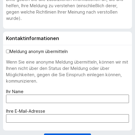
helfen, Ihre Meldung zu verstehen (einschließlich derer,
gegen welche Richtlinien Ihrer Meinung nach verstoßen
wurde).
Kontaktinformationen
Meldung anonym übermitteln
Wenn Sie eine anonyme Meldung übermitteln, können wir mit
Ihnen nicht über den Status der Meldung oder über
Möglichkeiten, gegen die Sie Einspruch einlegen können,
kommunizieren.
(
Ihr Name
e
r
f
(
Ihre E-Mail-Adresse
o
e
r
r
d
f