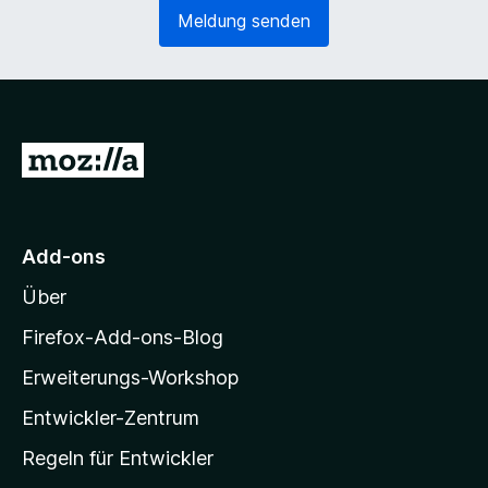
e
o
Meldung senden
r
r
l
d
i
e
c
r
h
l
)
i
Z
c
u
h
)
r
M
Add-ons
o
Über
z
i
Firefox-Add-ons-Blog
l
Erweiterungs-Workshop
l
Entwickler-Zentrum
a
-
Regeln für Entwickler
S