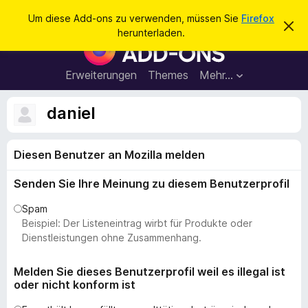
S
Anmelden
Um diese Add-ons zu verwenden, müssen Sie
Firefox
D
u
herunterladen.
i
A
c
e
d
s
h
e
d
Erweiterungen
Themes
Mehr…
e
n
-
H
n
i
o
daniel
n
n
w
e
s
i
Diesen Benutzer an Mozilla melden
f
s
v
ü
e
Senden Sie Ihre Meinung zu diesem Benutzerprofil
r
r
w
d
Spam
e
e
Beispiel: Der Listeneintrag wirbt für Produkte oder
r
f
n
Dienstleistungen ohne Zusammenhang.
e
F
n
i
Melden Sie dieses Benutzerprofil weil es illegal ist
oder nicht konform ist
r
e