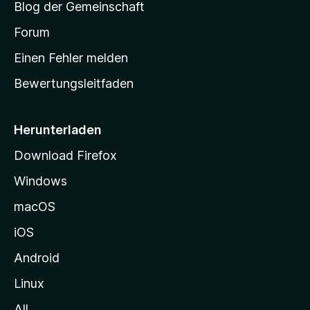
Blog der Gemeinschaft
t
a
Forum
r
Einen Fehler melden
t
Bewertungsleitfaden
s
e
i
Herunterladen
t
Download Firefox
e
Windows
g
e
macOS
h
iOS
e
n
Android
Linux
All