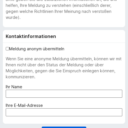
helfen, Ihre Meldung zu verstehen (einschließlich derer,
gegen welche Richtlinien Ihrer Meinung nach verstoßen
wurde).
Kontaktinformationen
Meldung anonym übermitteln
Wenn Sie eine anonyme Meldung übermitteln, können wir mit
Ihnen nicht über den Status der Meldung oder über
Möglichkeiten, gegen die Sie Einspruch einlegen können,
kommunizieren.
(
Ihr Name
e
r
f
(
Ihre E-Mail-Adresse
o
e
r
r
d
f