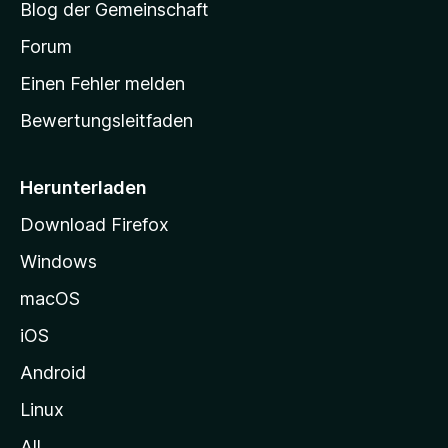
Blog der Gemeinschaft
t
a
Forum
r
Einen Fehler melden
t
Bewertungsleitfaden
s
e
i
Herunterladen
t
Download Firefox
e
Windows
g
e
macOS
h
iOS
e
n
Android
Linux
All