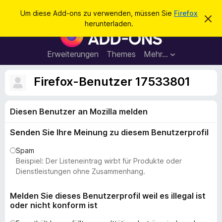
S
Anmelden
Um diese Add-ons zu verwenden, müssen Sie
Firefox
D
u
herunterladen.
i
A
c
e
d
s
h
e
d
Erweiterungen
Themes
Mehr…
e
n
-
H
n
i
o
Firefox-Benutzer 17533801
n
n
w
e
s
i
Diesen Benutzer an Mozilla melden
f
s
v
ü
e
Senden Sie Ihre Meinung zu diesem Benutzerprofil
r
r
w
d
Spam
e
e
Beispiel: Der Listeneintrag wirbt für Produkte oder
r
f
n
Dienstleistungen ohne Zusammenhang.
e
F
n
i
Melden Sie dieses Benutzerprofil weil es illegal ist
oder nicht konform ist
r
e