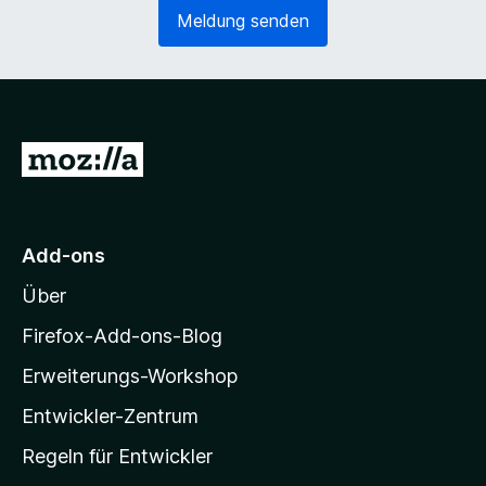
e
o
Meldung senden
r
r
l
d
i
e
c
r
h
l
)
i
Z
c
u
h
)
r
M
Add-ons
o
Über
z
i
Firefox-Add-ons-Blog
l
Erweiterungs-Workshop
l
Entwickler-Zentrum
a
-
Regeln für Entwickler
S