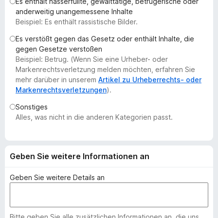
Es enthält hasserfüllte, gewalttätige, betrügerische oder
f
anderweitig unangemessene Inhalte
o
Beispiel: Es enthält rassistische Bilder.
x
Es verstößt gegen das Gesetz oder enthält Inhalte, die
-
gegen Gesetze verstoßen
B
Beispiel: Betrug. (Wenn Sie eine Urheber- oder
r
Markenrechtsverletzung melden möchten, erfahren Sie
o
mehr darüber in unserem
Artikel zu Urheberrechts- oder
Markenrechtsverletzungen
).
w
s
Sonstiges
e
Alles, was nicht in die anderen Kategorien passt.
r
Geben Sie weitere Informationen an
Geben Sie weitere Details an
Bitte geben Sie alle zusätzlichen Informationen an, die uns