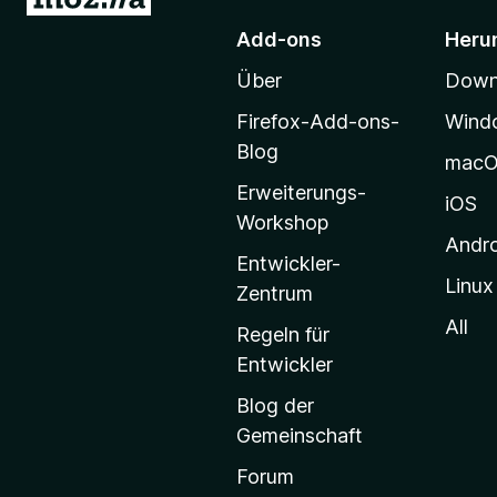
u
)
Add-ons
Heru
r
Über
Downl
M
o
Firefox-Add-ons-
Wind
z
Blog
mac
i
Erweiterungs-
l
iOS
Workshop
l
Andr
a
Entwickler-
Linux
-
Zentrum
S
All
Regeln für
t
Entwickler
a
Blog der
r
Gemeinschaft
t
s
Forum