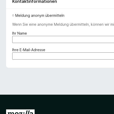
Kontaktinformationen
Meldung anonym übermitteln
Wenn Sie eine anonyme Meldung übermitteln, können wir mit
(
Ihr Name
e
r
f
(
Ihre E-Mail-Adresse
o
e
r
r
d
f
e
o
r
r
l
d
i
e
c
r
h
l
)
i
c
Z
h