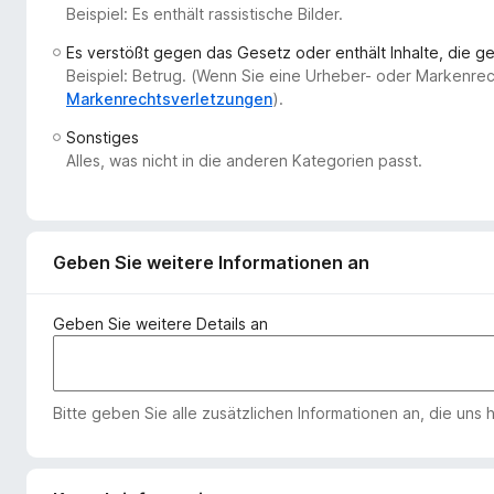
Beispiel: Es enthält rassistische Bilder.
f
o
Es verstößt gegen das Gesetz oder enthält Inhalte, die 
x
Beispiel: Betrug. (Wenn Sie eine Urheber- oder Markenre
-
Markenrechtsverletzungen
).
B
Sonstiges
r
Alles, was nicht in die anderen Kategorien passt.
o
w
s
e
Geben Sie weitere Informationen an
r
Geben Sie weitere Details an
Bitte geben Sie alle zusätzlichen Informationen an, die uns