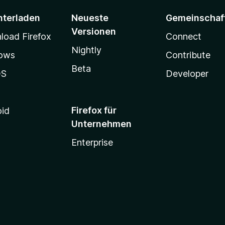
nterladen
Neueste
Gemeinschaf
Versionen
oad Firefox
Connect
Nightly
ows
Contribute
Beta
OS
Developer
Firefox für
oid
Unternehmen
Enterprise