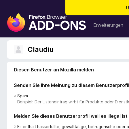
U
A
d
Erweiterungen
d
-
o
Claudiu
n
s
f
Diesen Benutzer an Mozilla melden
ü
r
Senden Sie Ihre Meinung zu diesem Benutzerprofi
d
e
Spam
n
Beispiel: Der Listeneintrag wirbt für Produkte oder Dien
F
i
Melden Sie dieses Benutzerprofil weil es illegal ist
r
e
Es enthält hasserfüllte, gewalttätige, betrügerische ode