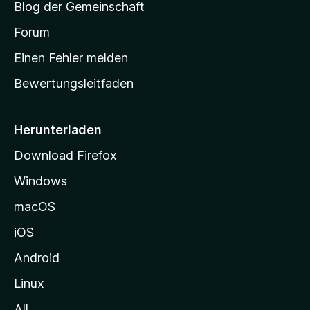
Blog der Gemeinschaft
t
a
Forum
r
Einen Fehler melden
t
Bewertungsleitfaden
s
e
i
Herunterladen
t
Download Firefox
e
Windows
g
e
macOS
h
iOS
e
n
Android
Linux
All