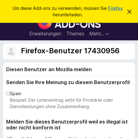
S
Anmelden
Um diese Add-ons zu verwenden, müssen Sie
Firefox
D
u
herunterladen.
i
A
c
e
d
s
h
e
d
Erweiterungen
Themes
Mehr…
e
n
-
H
n
i
o
Firefox-Benutzer 17430956
n
n
w
e
s
i
Diesen Benutzer an Mozilla melden
f
s
v
ü
e
Senden Sie Ihre Meinung zu diesem Benutzerprofil
r
r
w
d
Spam
e
e
Beispiel: Der Listeneintrag wirbt für Produkte oder
r
f
n
Dienstleistungen ohne Zusammenhang.
e
F
n
i
Melden Sie dieses Benutzerprofil weil es illegal ist
oder nicht konform ist
r
e