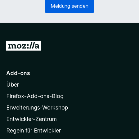
e
o
Meldung senden
r
r
l
d
i
e
c
r
h
l
)
i
Z
c
u
h
)
r
M
Add-ons
o
Über
z
i
Firefox-Add-ons-Blog
l
Erweiterungs-Workshop
l
Entwickler-Zentrum
a
-
Regeln für Entwickler
S