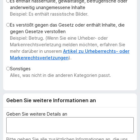
Es enthält hasserfüllte, gewalttätige, betrügerische oder
f
anderweitig unangemessene Inhalte
o
Beispiel: Es enthält rassistische Bilder.
x
Es verstößt gegen das Gesetz oder enthält Inhalte, die
-
gegen Gesetze verstoßen
B
Beispiel: Betrug. (Wenn Sie eine Urheber- oder
r
Markenrechtsverletzung melden möchten, erfahren Sie
o
mehr darüber in unserem
Artikel zu Urheberrechts- oder
Markenrechtsverletzungen
).
w
s
Sonstiges
e
Alles, was nicht in die anderen Kategorien passt.
r
Geben Sie weitere Informationen an
Geben Sie weitere Details an
Bitte geben Sie alle zusätzlichen Informationen an, die uns