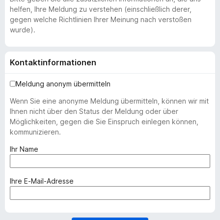
helfen, Ihre Meldung zu verstehen (einschließlich derer,
gegen welche Richtlinien Ihrer Meinung nach verstoßen
wurde).
Kontaktinformationen
Meldung anonym übermitteln
Wenn Sie eine anonyme Meldung übermitteln, können wir mit
Ihnen nicht über den Status der Meldung oder über
Möglichkeiten, gegen die Sie Einspruch einlegen können,
kommunizieren.
(
Ihr Name
e
r
f
(
Ihre E-Mail-Adresse
o
e
r
r
d
f