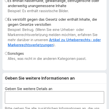
Es enthält hasserfüllte, gewalttätige, betrügerische oder
f
anderweitig unangemessene Inhalte
o
Beispiel: Es enthält rassistische Bilder.
x
Es verstößt gegen das Gesetz oder enthält Inhalte, die
-
gegen Gesetze verstoßen
B
Beispiel: Betrug. (Wenn Sie eine Urheber- oder
r
Markenrechtsverletzung melden möchten, erfahren Sie
o
mehr darüber in unserem
Artikel zu Urheberrechts- oder
Markenrechtsverletzungen
).
w
s
Sonstiges
e
Alles, was nicht in die anderen Kategorien passt.
r
Geben Sie weitere Informationen an
Geben Sie weitere Details an
Bitte geben Sie alle zusätzlichen Informationen an, die uns