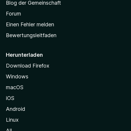
Blog der Gemeinschaft
t
a
Forum
r
Einen Fehler melden
t
Bewertungsleitfaden
s
e
i
Herunterladen
t
Download Firefox
e
Windows
g
e
macOS
h
iOS
e
n
Android
Linux
All