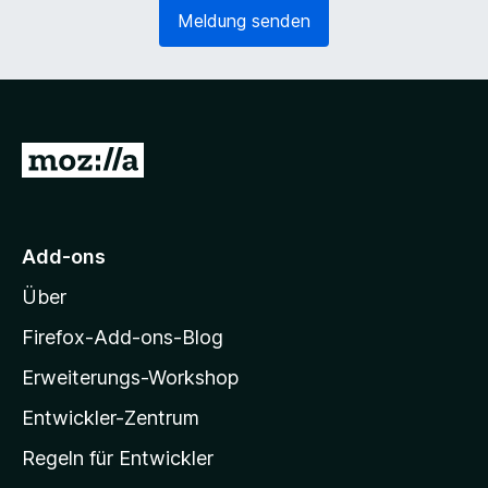
e
o
Meldung senden
r
r
l
d
i
e
c
r
h
l
)
i
Z
c
u
h
)
r
M
Add-ons
o
Über
z
i
Firefox-Add-ons-Blog
l
Erweiterungs-Workshop
l
Entwickler-Zentrum
a
-
Regeln für Entwickler
S