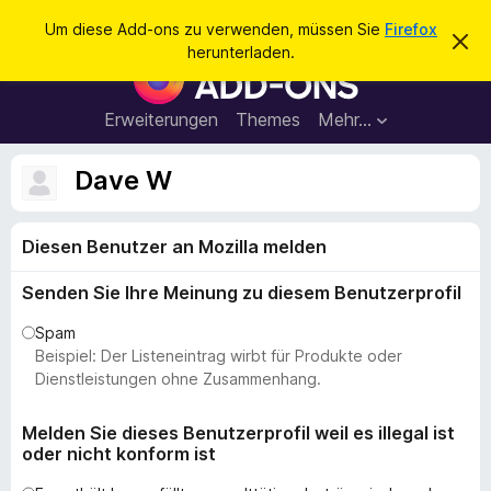
S
Anmelden
Um diese Add-ons zu verwenden, müssen Sie
Firefox
D
u
herunterladen.
i
A
c
e
d
s
h
e
d
Erweiterungen
Themes
Mehr…
e
n
-
H
n
i
o
Dave W
n
n
w
e
s
i
Diesen Benutzer an Mozilla melden
f
s
v
ü
e
Senden Sie Ihre Meinung zu diesem Benutzerprofil
r
r
w
d
Spam
e
e
Beispiel: Der Listeneintrag wirbt für Produkte oder
r
f
n
Dienstleistungen ohne Zusammenhang.
e
F
n
i
Melden Sie dieses Benutzerprofil weil es illegal ist
oder nicht konform ist
r
e