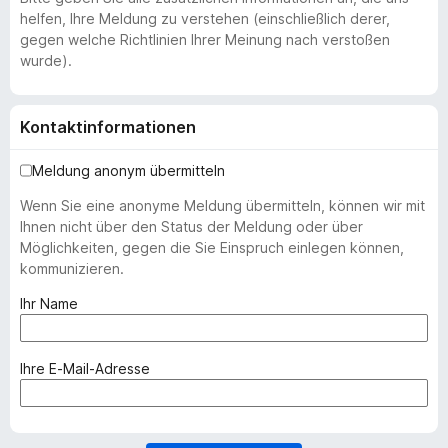
helfen, Ihre Meldung zu verstehen (einschließlich derer,
gegen welche Richtlinien Ihrer Meinung nach verstoßen
wurde).
Kontaktinformationen
Meldung anonym übermitteln
Wenn Sie eine anonyme Meldung übermitteln, können wir mit
Ihnen nicht über den Status der Meldung oder über
Möglichkeiten, gegen die Sie Einspruch einlegen können,
kommunizieren.
(
Ihr Name
e
r
f
(
Ihre E-Mail-Adresse
o
e
r
r
d
f