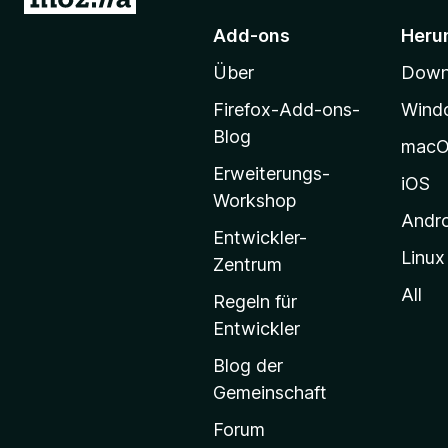
u
)
Add-ons
Heru
r
Über
Downl
M
o
Firefox-Add-ons-
Wind
z
Blog
mac
i
Erweiterungs-
l
iOS
Workshop
l
Andr
a
Entwickler-
Linux
-
Zentrum
S
All
Regeln für
t
Entwickler
a
Blog der
r
Gemeinschaft
t
s
Forum