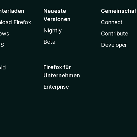
nterladen
Neueste
Gemeinschaf
Versionen
oad Firefox
Connect
Nightly
ows
Contribute
Beta
OS
Developer
Firefox für
oid
Unternehmen
Enterprise