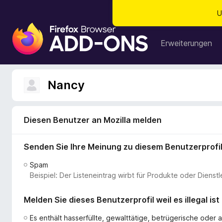
U
A
d
Erweiterungen
d
-
o
Nancy
n
s
f
Diesen Benutzer an Mozilla melden
ü
r
Senden Sie Ihre Meinung zu diesem Benutzerprofi
d
e
Spam
n
Beispiel: Der Listeneintrag wirbt für Produkte oder Dien
F
i
Melden Sie dieses Benutzerprofil weil es illegal ist
r
e
Es enthält hasserfüllte, gewalttätige, betrügerische ode