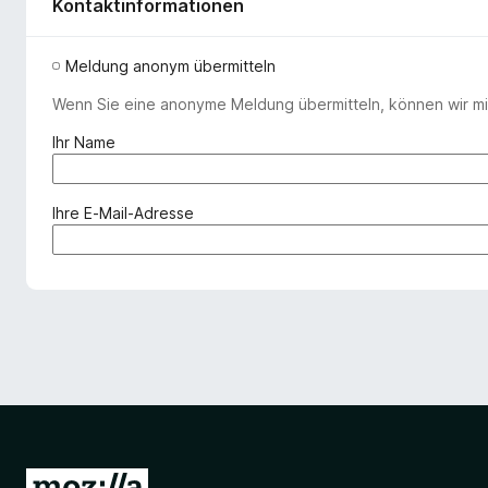
Kontaktinformationen
Meldung anonym übermitteln
Wenn Sie eine anonyme Meldung übermitteln, können wir mit
(
Ihr Name
e
r
f
(
Ihre E-Mail-Adresse
o
e
r
r
d
f
e
o
r
r
l
d
i
e
c
r
h
l
)
i
c
Z
h