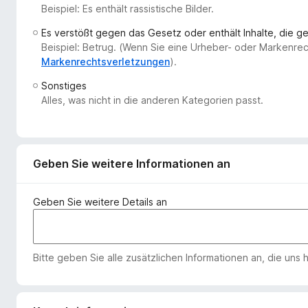
Beispiel: Es enthält rassistische Bilder.
f
o
Es verstößt gegen das Gesetz oder enthält Inhalte, die 
x
Beispiel: Betrug. (Wenn Sie eine Urheber- oder Markenre
-
Markenrechtsverletzungen
).
B
Sonstiges
r
Alles, was nicht in die anderen Kategorien passt.
o
w
s
e
Geben Sie weitere Informationen an
r
Geben Sie weitere Details an
Bitte geben Sie alle zusätzlichen Informationen an, die uns