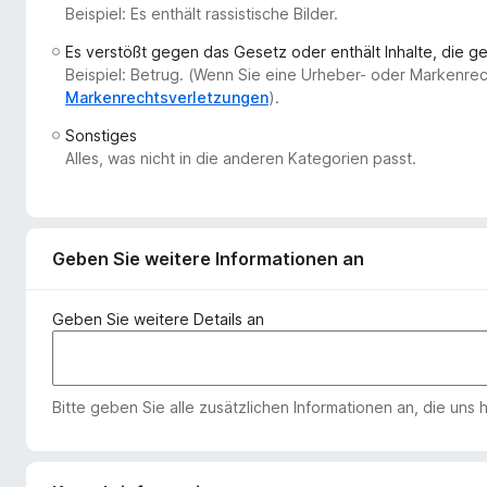
Beispiel: Es enthält rassistische Bilder.
f
o
Es verstößt gegen das Gesetz oder enthält Inhalte, die 
x
Beispiel: Betrug. (Wenn Sie eine Urheber- oder Markenre
-
Markenrechtsverletzungen
).
B
Sonstiges
r
Alles, was nicht in die anderen Kategorien passt.
o
w
s
e
Geben Sie weitere Informationen an
r
Geben Sie weitere Details an
Bitte geben Sie alle zusätzlichen Informationen an, die uns