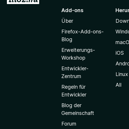
u
)
Add-ons
Heru
r
Über
Downl
M
o
Firefox-Add-ons-
Wind
z
Blog
mac
i
Erweiterungs-
l
iOS
Workshop
l
Andr
a
Entwickler-
Linux
-
Zentrum
S
All
Regeln für
t
Entwickler
a
Blog der
r
Gemeinschaft
t
s
Forum