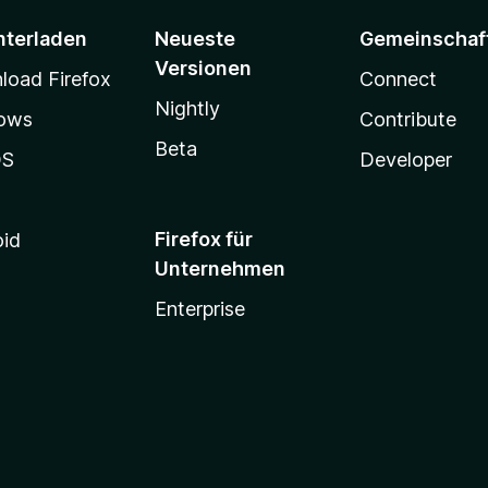
nterladen
Neueste
Gemeinschaf
Versionen
oad Firefox
Connect
Nightly
ows
Contribute
Beta
OS
Developer
Firefox für
oid
Unternehmen
Enterprise