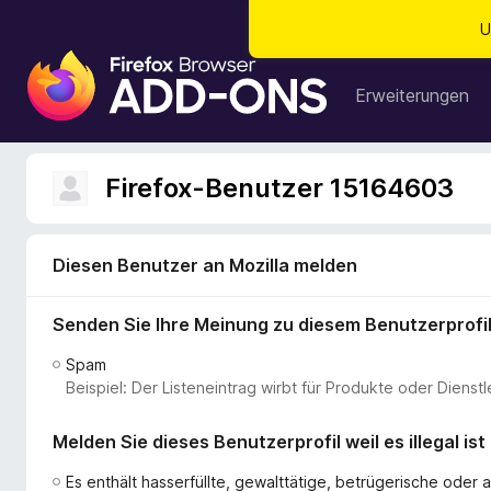
U
A
d
Erweiterungen
d
-
o
Firefox-Benutzer 15164603
n
s
f
Diesen Benutzer an Mozilla melden
ü
r
Senden Sie Ihre Meinung zu diesem Benutzerprofi
d
e
Spam
n
Beispiel: Der Listeneintrag wirbt für Produkte oder Dien
F
i
Melden Sie dieses Benutzerprofil weil es illegal ist
r
e
Es enthält hasserfüllte, gewalttätige, betrügerische ode