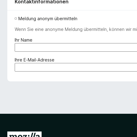
Kontaktinformationen
Meldung anonym übermitteln
Wenn Sie eine anonyme Meldung übermitteln, können wir mit
(
Ihr Name
e
r
f
(
Ihre E-Mail-Adresse
o
e
r
r
d
f
e
o
r
r
l
d
i
e
c
r
h
l
)
i
c
Z
h