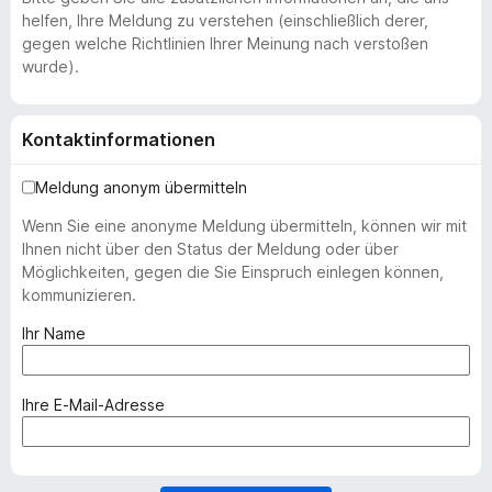
helfen, Ihre Meldung zu verstehen (einschließlich derer,
gegen welche Richtlinien Ihrer Meinung nach verstoßen
wurde).
Kontaktinformationen
Meldung anonym übermitteln
Wenn Sie eine anonyme Meldung übermitteln, können wir mit
Ihnen nicht über den Status der Meldung oder über
Möglichkeiten, gegen die Sie Einspruch einlegen können,
kommunizieren.
(
Ihr Name
e
r
f
(
Ihre E-Mail-Adresse
o
e
r
r
d
f