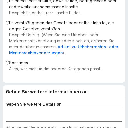
Es enthält hasserfüllte, gewalttätige, betrügerische oder
f
anderweitig unangemessene Inhalte
o
Beispiel: Es enthält rassistische Bilder.
x
Es verstößt gegen das Gesetz oder enthält Inhalte, die
-
gegen Gesetze verstoßen
B
Beispiel: Betrug. (Wenn Sie eine Urheber- oder
r
Markenrechtsverletzung melden möchten, erfahren Sie
o
mehr darüber in unserem
Artikel zu Urheberrechts- oder
Markenrechtsverletzungen
).
w
s
Sonstiges
e
Alles, was nicht in die anderen Kategorien passt.
r
Geben Sie weitere Informationen an
Geben Sie weitere Details an
Bitte geben Sie alle zusätzlichen Informationen an, die uns