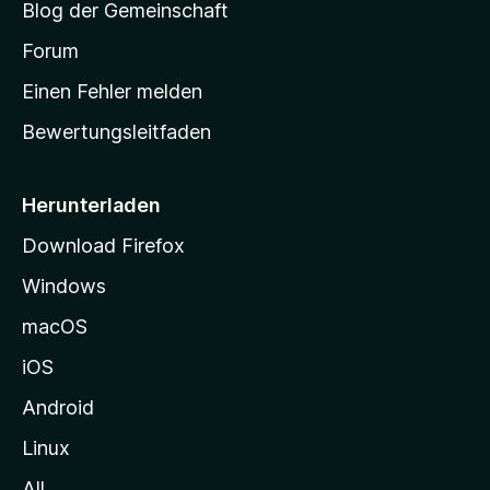
Blog der Gemeinschaft
t
a
Forum
r
Einen Fehler melden
t
Bewertungsleitfaden
s
e
i
Herunterladen
t
Download Firefox
e
Windows
g
e
macOS
h
iOS
e
n
Android
Linux
All