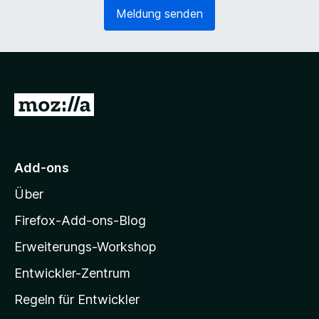
e
o
Meldung senden
r
r
l
d
i
e
c
r
h
l
)
i
Z
c
u
h
)
r
M
Add-ons
o
Über
z
i
Firefox-Add-ons-Blog
l
Erweiterungs-Workshop
l
Entwickler-Zentrum
a
-
Regeln für Entwickler
S