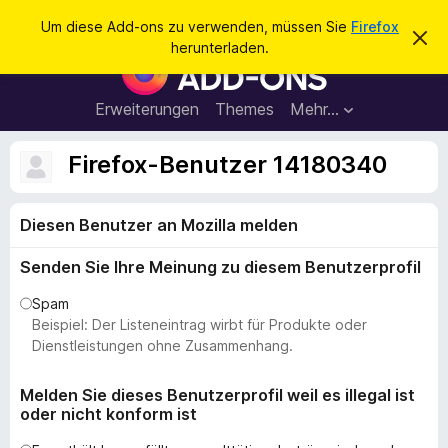
S
Anmelden
Um diese Add-ons zu verwenden, müssen Sie
Firefox
D
u
herunterladen.
i
A
c
e
d
s
h
e
d
Erweiterungen
Themes
Mehr…
e
n
-
H
n
i
o
Firefox-Benutzer 14180340
n
n
w
e
s
i
Diesen Benutzer an Mozilla melden
f
s
v
ü
e
Senden Sie Ihre Meinung zu diesem Benutzerprofil
r
r
w
d
Spam
e
e
Beispiel: Der Listeneintrag wirbt für Produkte oder
r
f
n
Dienstleistungen ohne Zusammenhang.
e
F
n
i
Melden Sie dieses Benutzerprofil weil es illegal ist
oder nicht konform ist
r
e