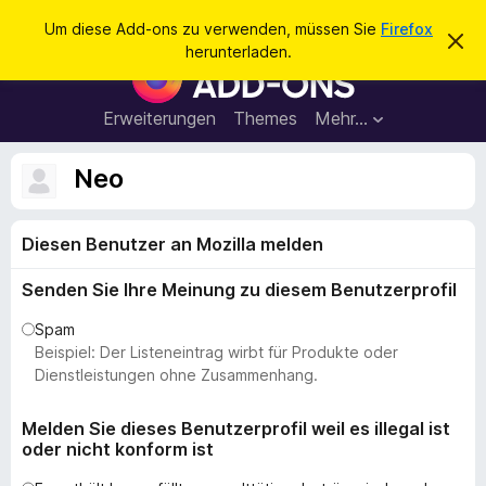
S
Anmelden
Um diese Add-ons zu verwenden, müssen Sie
Firefox
D
u
herunterladen.
i
A
c
e
d
s
h
e
d
Erweiterungen
Themes
Mehr…
e
n
-
H
n
i
o
Neo
n
n
w
e
s
i
Diesen Benutzer an Mozilla melden
f
s
v
ü
e
Senden Sie Ihre Meinung zu diesem Benutzerprofil
r
r
w
d
Spam
e
e
Beispiel: Der Listeneintrag wirbt für Produkte oder
r
f
n
Dienstleistungen ohne Zusammenhang.
e
F
n
i
Melden Sie dieses Benutzerprofil weil es illegal ist
oder nicht konform ist
r
e