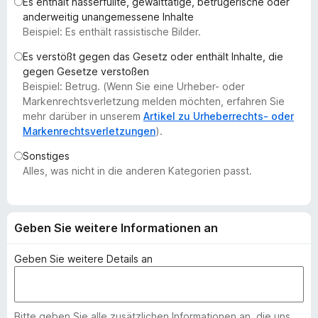
Es enthält hasserfüllte, gewalttätige, betrügerische oder
f
anderweitig unangemessene Inhalte
o
Beispiel: Es enthält rassistische Bilder.
x
Es verstößt gegen das Gesetz oder enthält Inhalte, die
-
gegen Gesetze verstoßen
B
Beispiel: Betrug. (Wenn Sie eine Urheber- oder
r
Markenrechtsverletzung melden möchten, erfahren Sie
o
mehr darüber in unserem
Artikel zu Urheberrechts- oder
Markenrechtsverletzungen
).
w
s
Sonstiges
e
Alles, was nicht in die anderen Kategorien passt.
r
Geben Sie weitere Informationen an
Geben Sie weitere Details an
Bitte geben Sie alle zusätzlichen Informationen an, die uns