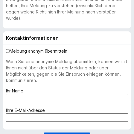
helfen, Ihre Meldung zu verstehen (einschließlich derer,
gegen welche Richtlinien Ihrer Meinung nach verstoßen
wurde).
Kontaktinformationen
Meldung anonym übermitteln
Wenn Sie eine anonyme Meldung übermitteln, können wir mit
Ihnen nicht über den Status der Meldung oder über
Möglichkeiten, gegen die Sie Einspruch einlegen können,
kommunizieren.
(
Ihr Name
e
r
f
(
Ihre E-Mail-Adresse
o
e
r
r
d
f