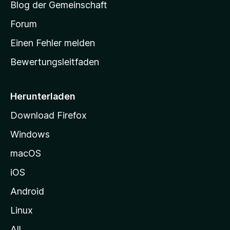
Blog der Gemeinschaft
t
a
Forum
r
Einen Fehler melden
t
Bewertungsleitfaden
s
e
i
Herunterladen
t
Download Firefox
e
Windows
g
e
macOS
h
iOS
e
n
Android
Linux
All