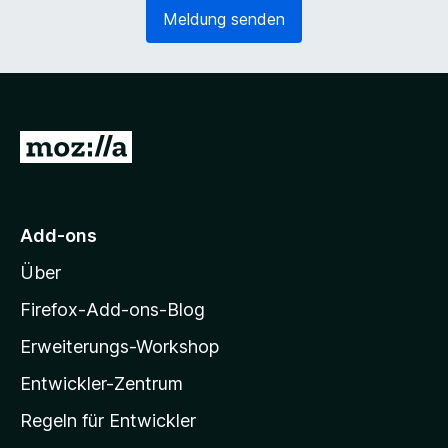
e
o
Meldung senden
r
r
l
d
i
e
c
r
h
l
)
i
Z
c
u
h
)
r
M
Add-ons
o
Über
z
i
Firefox-Add-ons-Blog
l
Erweiterungs-Workshop
l
Entwickler-Zentrum
a
-
Regeln für Entwickler
S