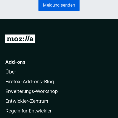
e
o
Meldung senden
r
r
l
d
i
e
c
r
h
l
)
i
Z
c
u
h
)
r
M
Add-ons
o
Über
z
i
Firefox-Add-ons-Blog
l
Erweiterungs-Workshop
l
Entwickler-Zentrum
a
-
Regeln für Entwickler
S