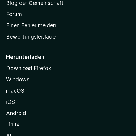
Blog der Gemeinschaft
t
a
Forum
r
Einen Fehler melden
t
Bewertungsleitfaden
s
e
i
Herunterladen
t
Download Firefox
e
Windows
g
e
macOS
h
iOS
e
n
Android
Linux
All