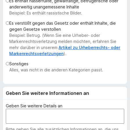
Es enthält hasserfüllte, gewalttätige, betrügerische oder
f
anderweitig unangemessene Inhalte
o
Beispiel: Es enthält rassistische Bilder.
x
Es verstößt gegen das Gesetz oder enthält Inhalte, die
-
gegen Gesetze verstoßen
B
Beispiel: Betrug. (Wenn Sie eine Urheber- oder
r
Markenrechtsverletzung melden möchten, erfahren Sie
o
mehr darüber in unserem
Artikel zu Urheberrechts- oder
Markenrechtsverletzungen
).
w
s
Sonstiges
e
Alles, was nicht in die anderen Kategorien passt.
r
Geben Sie weitere Informationen an
Geben Sie weitere Details an
Bitte geben Sie alle zusätzlichen Informationen an, die uns