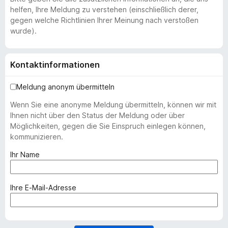
helfen, Ihre Meldung zu verstehen (einschließlich derer,
gegen welche Richtlinien Ihrer Meinung nach verstoßen
wurde).
Kontaktinformationen
Meldung anonym übermitteln
Wenn Sie eine anonyme Meldung übermitteln, können wir mit
Ihnen nicht über den Status der Meldung oder über
Möglichkeiten, gegen die Sie Einspruch einlegen können,
kommunizieren.
(
Ihr Name
e
r
f
(
Ihre E-Mail-Adresse
o
e
r
r
d
f