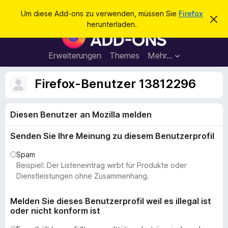
S
Anmelden
Um diese Add-ons zu verwenden, müssen Sie
Firefox
D
u
herunterladen.
i
A
c
e
d
s
h
e
d
Erweiterungen
Themes
Mehr…
e
n
-
H
n
i
o
Firefox-Benutzer 13812296
n
n
w
e
s
i
Diesen Benutzer an Mozilla melden
f
s
v
ü
e
Senden Sie Ihre Meinung zu diesem Benutzerprofil
r
r
w
d
Spam
e
e
Beispiel: Der Listeneintrag wirbt für Produkte oder
r
f
n
Dienstleistungen ohne Zusammenhang.
e
F
n
i
Melden Sie dieses Benutzerprofil weil es illegal ist
oder nicht konform ist
r
e