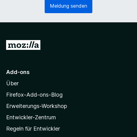
e
o
Meldung senden
r
r
l
d
i
e
c
r
h
l
)
i
Z
c
u
h
)
r
M
Add-ons
o
Über
z
i
Firefox-Add-ons-Blog
l
Erweiterungs-Workshop
l
Entwickler-Zentrum
a
-
Regeln für Entwickler
S