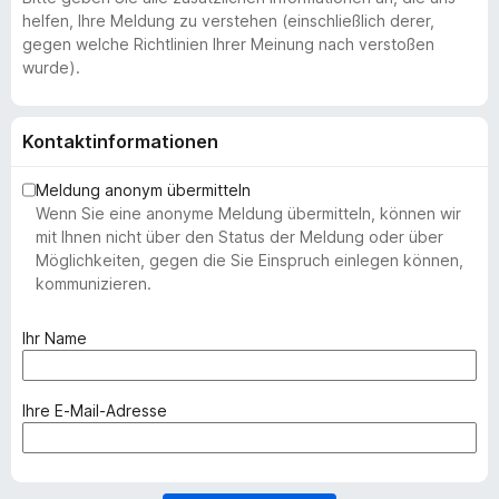
helfen, Ihre Meldung zu verstehen (einschließlich derer,
gegen welche Richtlinien Ihrer Meinung nach verstoßen
wurde).
Kontaktinformationen
Meldung anonym übermitteln
Wenn Sie eine anonyme Meldung übermitteln, können wir
mit Ihnen nicht über den Status der Meldung oder über
Möglichkeiten, gegen die Sie Einspruch einlegen können,
kommunizieren.
(
Ihr Name
e
r
f
(
Ihre E-Mail-Adresse
o
e
r
r
d
f