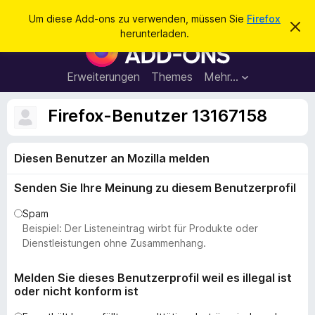
S
Anmelden
Um diese Add-ons zu verwenden, müssen Sie
Firefox
D
u
herunterladen.
i
A
c
e
d
s
h
e
d
Erweiterungen
Themes
Mehr…
e
n
-
H
n
i
o
Firefox-Benutzer 13167158
n
n
w
e
s
i
Diesen Benutzer an Mozilla melden
f
s
v
ü
e
Senden Sie Ihre Meinung zu diesem Benutzerprofil
r
r
w
d
Spam
e
e
Beispiel: Der Listeneintrag wirbt für Produkte oder
r
f
n
Dienstleistungen ohne Zusammenhang.
e
F
n
i
Melden Sie dieses Benutzerprofil weil es illegal ist
oder nicht konform ist
r
e