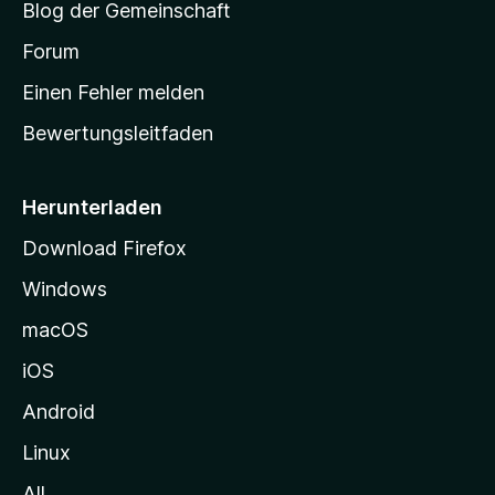
Blog der Gemeinschaft
t
a
Forum
r
Einen Fehler melden
t
Bewertungsleitfaden
s
e
i
Herunterladen
t
Download Firefox
e
Windows
g
e
macOS
h
iOS
e
n
Android
Linux
All