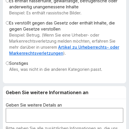
Es enthält hasserfüllte, gewalttätige, betrügerische oder
f
anderweitig unangemessene Inhalte
o
Beispiel: Es enthält rassistische Bilder.
x
Es verstößt gegen das Gesetz oder enthält Inhalte, die
-
gegen Gesetze verstoßen
B
Beispiel: Betrug. (Wenn Sie eine Urheber- oder
r
Markenrechtsverletzung melden möchten, erfahren Sie
o
mehr darüber in unserem
Artikel zu Urheberrechts- oder
Markenrechtsverletzungen
).
w
s
Sonstiges
e
Alles, was nicht in die anderen Kategorien passt.
r
Geben Sie weitere Informationen an
Geben Sie weitere Details an
Bitte geben Sie alle zusätzlichen Informationen an, die uns