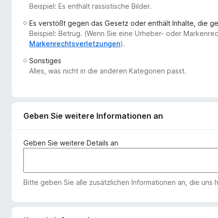
Beispiel: Es enthält rassistische Bilder.
f
o
Es verstößt gegen das Gesetz oder enthält Inhalte, die 
x
Beispiel: Betrug. (Wenn Sie eine Urheber- oder Markenre
-
Markenrechtsverletzungen
).
B
Sonstiges
r
Alles, was nicht in die anderen Kategorien passt.
o
w
s
e
Geben Sie weitere Informationen an
r
Geben Sie weitere Details an
Bitte geben Sie alle zusätzlichen Informationen an, die uns