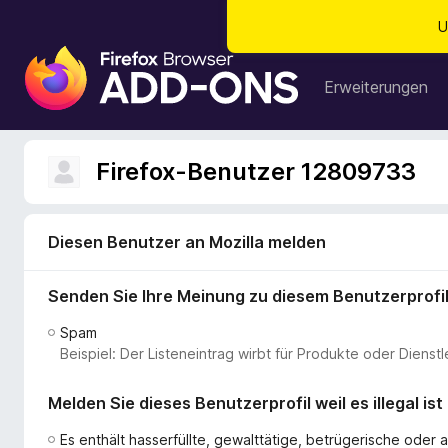
U
A
d
Erweiterungen
d
-
o
Firefox-Benutzer 12809733
n
s
f
Diesen Benutzer an Mozilla melden
ü
r
Senden Sie Ihre Meinung zu diesem Benutzerprofi
d
e
Spam
n
Beispiel: Der Listeneintrag wirbt für Produkte oder Dien
F
i
Melden Sie dieses Benutzerprofil weil es illegal ist
r
e
Es enthält hasserfüllte, gewalttätige, betrügerische ode