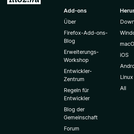
u
)
Add-ons
Heru
r
Über
Downl
M
o
Firefox-Add-ons-
Wind
z
Blog
mac
i
Erweiterungs-
l
iOS
Workshop
l
Andr
a
Entwickler-
Linux
-
Zentrum
S
All
Regeln für
t
Entwickler
a
Blog der
r
Gemeinschaft
t
s
Forum