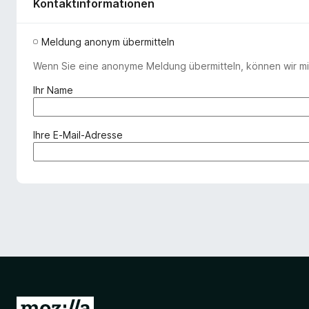
Kontaktinformationen
Meldung anonym übermitteln
Wenn Sie eine anonyme Meldung übermitteln, können wir mit
(
Ihr Name
e
r
f
(
Ihre E-Mail-Adresse
o
e
r
r
d
f
e
o
r
r
l
d
i
e
c
r
h
l
)
i
c
Z
h