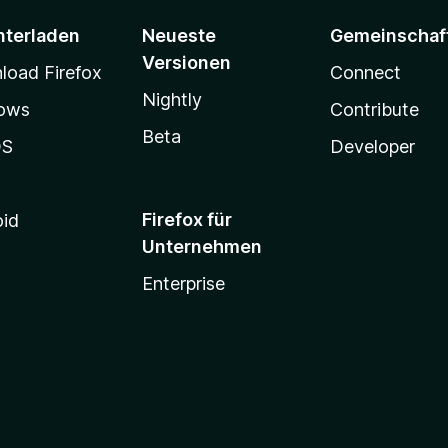
nterladen
Neueste
Gemeinschaf
Versionen
oad Firefox
Connect
Nightly
ows
Contribute
Beta
OS
Developer
Firefox für
oid
Unternehmen
Enterprise