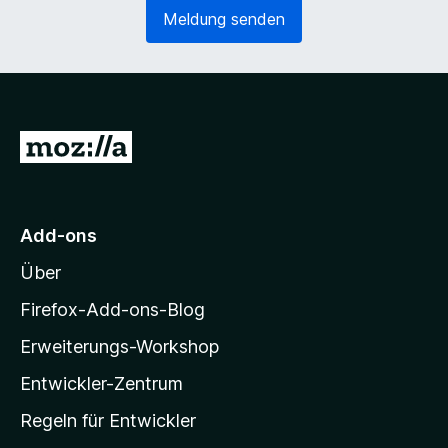
e
o
Meldung senden
r
r
l
d
i
e
c
r
h
l
)
i
Z
c
u
h
)
r
M
Add-ons
o
Über
z
i
Firefox-Add-ons-Blog
l
Erweiterungs-Workshop
l
Entwickler-Zentrum
a
-
Regeln für Entwickler
S