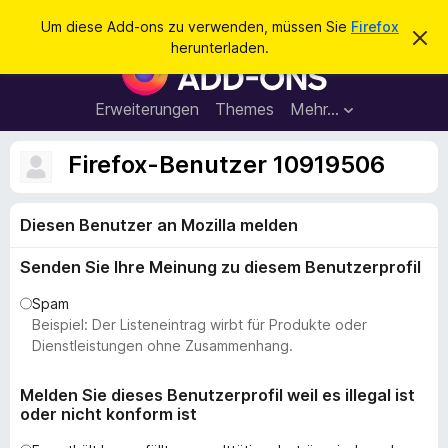
S
Anmelden
Um diese Add-ons zu verwenden, müssen Sie
Firefox
D
u
herunterladen.
i
A
c
e
d
s
h
e
d
Erweiterungen
Themes
Mehr…
e
n
-
H
n
i
o
Firefox-Benutzer 10919506
n
n
w
e
s
i
Diesen Benutzer an Mozilla melden
f
s
v
ü
e
Senden Sie Ihre Meinung zu diesem Benutzerprofil
r
r
w
d
Spam
e
e
Beispiel: Der Listeneintrag wirbt für Produkte oder
r
f
n
Dienstleistungen ohne Zusammenhang.
e
F
n
i
Melden Sie dieses Benutzerprofil weil es illegal ist
oder nicht konform ist
r
e