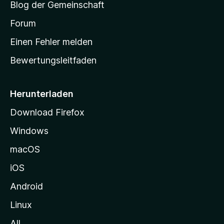
Blog der Gemeinschaft
t
a
Forum
r
Einen Fehler melden
t
Bewertungsleitfaden
s
e
i
Herunterladen
t
Download Firefox
e
Windows
g
e
macOS
h
iOS
e
n
Android
Linux
All