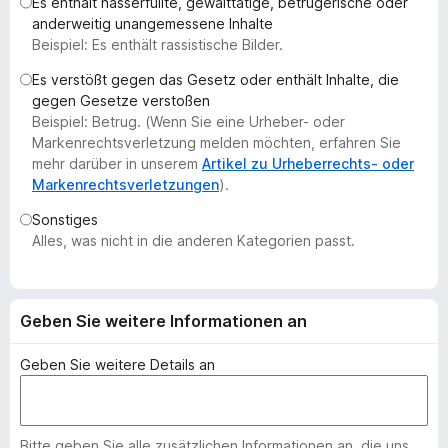
Es enthält hasserfüllte, gewalttätige, betrügerische oder
f
anderweitig unangemessene Inhalte
o
Beispiel: Es enthält rassistische Bilder.
x
Es verstößt gegen das Gesetz oder enthält Inhalte, die
-
gegen Gesetze verstoßen
B
Beispiel: Betrug. (Wenn Sie eine Urheber- oder
r
Markenrechtsverletzung melden möchten, erfahren Sie
o
mehr darüber in unserem
Artikel zu Urheberrechts- oder
Markenrechtsverletzungen
).
w
s
Sonstiges
e
Alles, was nicht in die anderen Kategorien passt.
r
Geben Sie weitere Informationen an
Geben Sie weitere Details an
Bitte geben Sie alle zusätzlichen Informationen an, die uns