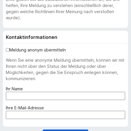
helfen, Ihre Meldung zu verstehen (einschließlich derer,
gegen welche Richtlinien Ihrer Meinung nach verstoßen
wurde).
Kontaktinformationen
Meldung anonym übermitteln
Wenn Sie eine anonyme Meldung übermitteln, können wir mit
Ihnen nicht über den Status der Meldung oder über
Möglichkeiten, gegen die Sie Einspruch einlegen können,
kommunizieren.
(
Ihr Name
e
r
f
(
Ihre E-Mail-Adresse
o
e
r
r
d
f