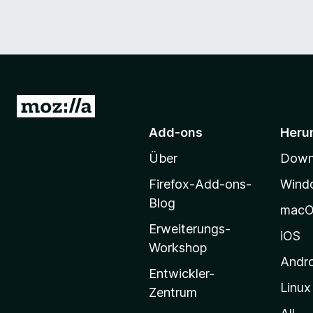
Z
u
Add-ons
Heru
r
Über
Downl
M
o
Firefox-Add-ons-
Wind
z
Blog
mac
i
Erweiterungs-
l
iOS
Workshop
l
Andr
a
Entwickler-
Linux
-
Zentrum
S