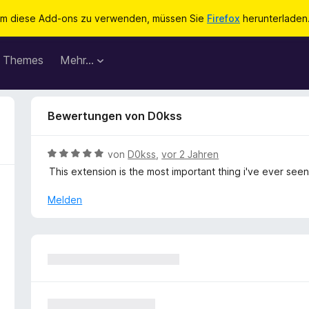
m diese Add-ons zu verwenden, müssen Sie
Firefox
herunterladen
Themes
Mehr…
Bewertungen von D0kss
B
von
D0kss
,
vor 2 Jahren
e
This extension is the most important thing i've ever se
w
e
Melden
r
t
e
t
m
i
t