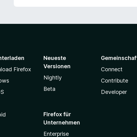
nterladen
Neueste
Gemeinschaf
Versionen
oad Firefox
Connect
Nightly
ows
Contribute
Beta
OS
Developer
Firefox für
oid
Unternehmen
Enterprise