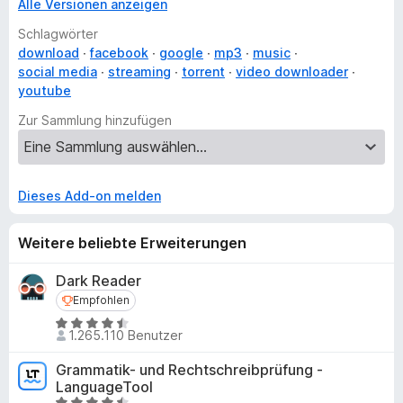
Alle Versionen anzeigen
Schlagwörter
download
facebook
google
mp3
music
social media
streaming
torrent
video downloader
youtube
Zur Sammlung hinzufügen
Dieses Add-on melden
Weitere beliebte Erweiterungen
Dark Reader
Empfohlen
Empfohlen
B
1.265.110 Benutzer
e
w
Grammatik- und Rechtschreibprüfung -
e
LanguageTool
r