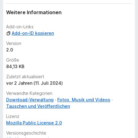
e
r
Weitere Informationen
t
u
Add-on-Links
n
Add-on-ID kopieren
g
Version
e
2.0
n
v
Größe
o
84,13 KB
r
Zuletzt aktualisiert
vor 2 Jahren (11. Juli 2024)
Verwandte Kategorien
Download-Verwaltung
Fotos, Musik und Videos
Tauschen und Veröffentlichen
Lizenz
Mozilla Public License 2.0
Versionsgeschichte