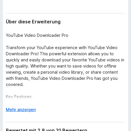
Über diese Erweiterung
YouTube Video Downloader Pro
Transform your YouTube experience with YouTube Video
Downloader Pro! This powerful extension allows you to
quickly and easily download your favorite YouTube videos in
high quality. Whether you want to save videos for offline
viewing, create a personal video library, or share content
with friends, YouTube Video Downloader Pro has got you
covered.
Key Features:
Fast Downloads: Save videos in seconds with our high-
speed downloader.
A
Mehr anzeigen
High-Quality Options: Choose from various resolutions,
u
including HD and 4K.
s
User-Friendly Interface: Intuitive and easy-to-use design for
k
Bewertet mit 2,8 von 31 Bewertern