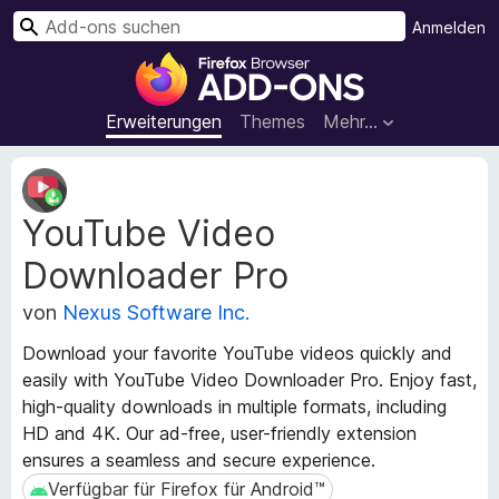
S
Anmelden
u
A
c
d
h
d
Erweiterungen
Themes
Mehr…
e
-
n
o
M
n
e
YouTube Video
t
s
a
f
Downloader Pro
d
ü
a
r
von
Nexus Software Inc.
t
d
e
Download your favorite YouTube videos quickly and
e
n
easily with YouTube Video Downloader Pro. Enjoy fast,
n
z
high-quality downloads in multiple formats, including
u
F
HD and 4K. Our ad-free, user-friendly extension
r
i
E
ensures a seamless and secure experience.
r
r
Verfügbar für Firefox für Android™
Verfügbar für Firefox für Android™
e