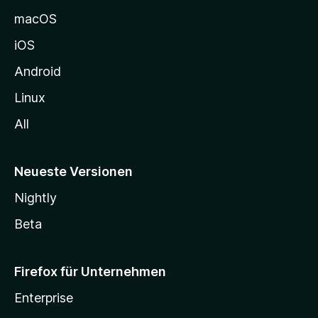
e
macOS
h
iOS
e
n
Android
Linux
All
Neueste Versionen
Nightly
Beta
Firefox für Unternehmen
Enterprise