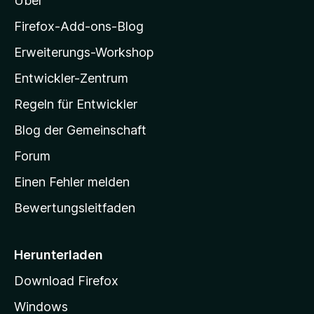
Über
,
z
5
n
5
S
i
Firefox-Add-ons-Blog
e
v
t
n
l
o
Erweiterungs-Workshop
e
l
n
r
5
Entwickler-Zentrum
a
n
S
e
-
Regeln für Entwickler
t
n
S
e
Blog der Gemeinschaft
r
t
n
a
Forum
e
r
n
Einen Fehler melden
t
Bewertungsleitfaden
s
e
i
Herunterladen
t
Download Firefox
e
Windows
g