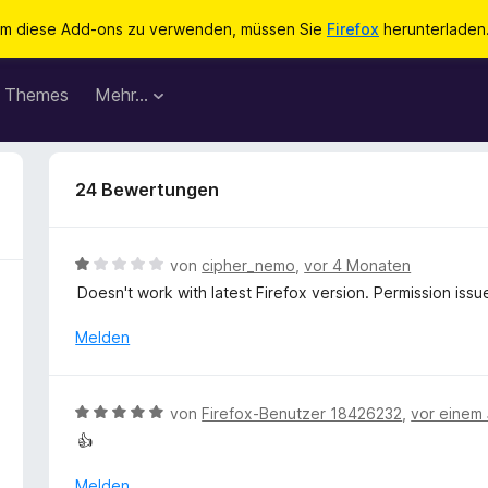
m diese Add-ons zu verwenden, müssen Sie
Firefox
herunterladen
Themes
Mehr…
24 Bewertungen
B
von
cipher_nemo
,
vor 4 Monaten
e
Doesn't work with latest Firefox version. Permission issu
w
e
Melden
r
t
e
B
von
Firefox-Benutzer 18426232
,
vor einem 
t
e
👍
m
w
i
e
Melden