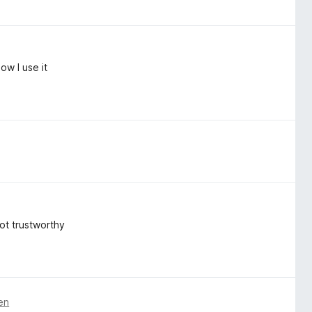
ow I use it
not trustworthy
en