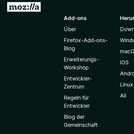
Z
u
Add-ons
Heru
r
Über
Downl
M
o
Firefox-Add-ons-
Wind
z
Blog
mac
i
Erweiterungs-
l
iOS
Workshop
l
Andr
a
Entwickler-
Linux
-
Zentrum
S
All
Regeln für
t
Entwickler
a
Blog der
r
Gemeinschaft
t