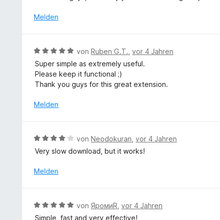
n
e
w
5
5
t
e
S
Melden
v
m
r
t
o
i
t
e
n
t
e
r
5
B
von
Ruben G.T.
,
vor 4 Jahren
5
t
n
S
e
v
Super simple as extremely useful.
m
e
t
w
o
Please keep it functional ;)
i
n
e
e
n
Thank you guys for this great extension.
t
r
r
5
5
n
t
Melden
S
v
e
e
t
o
n
t
e
n
m
r
B
5
von
Neodokuran
,
vor 4 Jahren
i
n
e
S
Very slow download, but it works!
t
e
w
t
5
n
e
e
Melden
v
r
r
o
t
n
n
e
e
B
5
von
ЯромиR
,
vor 4 Jahren
t
n
e
S
Simple, fast and very effective!