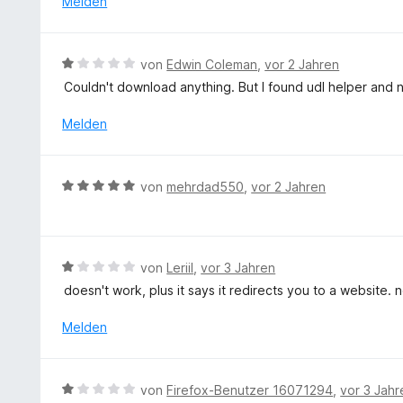
Melden
n
m
r
r
5
i
n
t
S
t
e
e
t
B
von
Edwin Coleman
,
vor 2 Jahren
1
n
t
e
e
v
Couldn't download anything. But I found udl helper and n
m
r
w
o
i
n
e
Melden
n
t
e
r
5
1
n
t
S
v
e
t
B
o
von
mehrdad550
,
vor 2 Jahren
t
e
e
n
m
r
w
5
i
n
e
S
t
e
r
t
B
von
Leriil
,
vor 3 Jahren
1
n
t
e
e
v
doesn't work, plus it says it redirects you to a website. 
e
r
w
o
t
n
e
Melden
n
m
e
r
5
i
n
t
S
t
e
t
B
von
Firefox-Benutzer 16071294
,
vor 3 Jahr
5
t