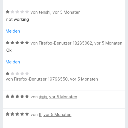
e
n
n
m
w
e
5
i
B
e
von
tenshi
,
vor 5 Monaten
n
S
t
e
r
not working
t
1
w
t
e
v
e
e
Melden
r
o
r
t
n
n
t
m
B
von
Firefox-Benutzer 18285082
,
vor 5 Monaten
e
5
e
i
e
Ok
n
S
t
t
w
t
m
1
e
Melden
e
i
v
r
r
t
o
t
B
n
1
n
e
von
Firefox-Benutzer 19796550
,
vor 5 Monaten
e
e
v
5
t
w
n
o
S
m
e
n
t
B
i
von
肉肉
,
vor 5 Monaten
r
5
e
e
t
t
S
r
w
5
e
t
n
B
e
von
tl
,
vor 5 Monaten
v
t
e
e
e
r
o
m
r
n
w
t
n
i