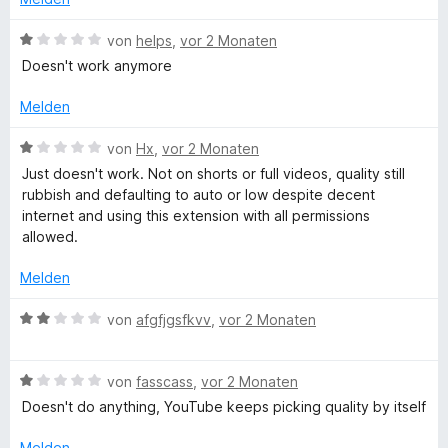
e
D
S
r
n
t
t
B
von
helps
,
vor 2 Monaten
e
e
e
e
Doesn't work anymore
r
t
w
n
m
e
Melden
f
e
i
r
n
t
t
B
von
Hx
,
vor 2 Monaten
i
1
e
e
Just doesn't work. Not on shorts or full videos, quality still
v
t
w
rubbish and defaulting to auto or low despite decent
o
n
m
e
internet and using this extension with all permissions
n
i
r
allowed.
5
t
t
i
S
1
e
Melden
t
v
t
t
e
o
m
B
von
afgfjgsfkvv
,
vor 2 Monaten
r
n
i
e
i
n
5
t
w
e
S
1
B
e
von
fasscass
,
vor 2 Monaten
n
t
o
v
e
r
Doesn't do anything, YouTube keeps picking quality by itself
e
o
w
t
r
n
e
e
Melden