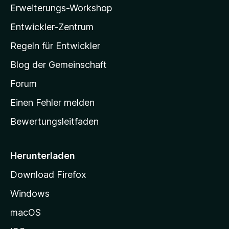
l
e
Erweiterungs-Workshop
l
n
Entwickler-Zentrum
a
-
Regeln für Entwickler
S
Blog der Gemeinschaft
t
a
Forum
r
Einen Fehler melden
t
Bewertungsleitfaden
s
e
i
Herunterladen
t
Download Firefox
e
Windows
g
e
macOS
h