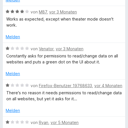
n
n
5
r
t
e
S
t
m
B
von
M87
,
vor 3 Monaten
n
t
e
i
e
Works as expected, except when theater mode doesn't
e
t
t
w
work.
r
m
2
e
n
i
v
r
Melden
e
t
o
t
n
1
n
e
B
von
Venator
,
vor 3 Monaten
v
5
t
e
Constantly asks for permissions to read/change data on all
o
S
m
w
websites and puts a green dot on the UI about it.
n
t
i
e
5
e
t
r
Melden
S
r
4
t
t
n
v
e
B
von
Firefox-Benutzer 19768633
,
vor 4 Monaten
e
e
o
t
e
There's no reason it needs permissions to read/change data
r
n
n
m
w
on all websites, but yet it asks for it...
n
5
i
e
e
S
t
r
Melden
n
t
1
t
e
v
e
B
von
Ryan
,
vor 5 Monaten
r
o
t