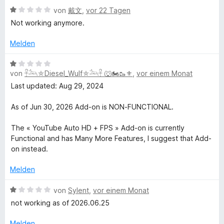
e
e
B
e
von
戴文
,
vor 22 Tagen
r
t
u
e
r
n
m
Not working anymore.
w
t
e
i
T
e
e
Melden
n
t
r
t
5
t
m
u
B
v
e
i
von
𓋹𓃢⛤Diesel_Wulf⛤𓃢𓋹 🐺🏍️🥾⚜️
,
vor einem Monat
e
o
t
t
w
n
Last updated: Aug 29, 2024
b
m
1
e
5
i
v
r
S
As of Jun 30, 2026 Add-on is NON-FUNCTIONAL.
e
t
o
t
t
1
n
e
e
The « YouTube Auto HD + FPS » Add-on is currently
H
v
5
t
r
Functional and has Many More Features, I suggest that Add-
o
S
m
n
on instead.
n
t
i
i
e
5
e
t
Melden
n
S
r
1
g
t
n
v
B
von
Sylent
,
vor einem Monat
e
e
o
e
not working as of 2026.06.25
h
r
n
n
w
n
5
e
Melden