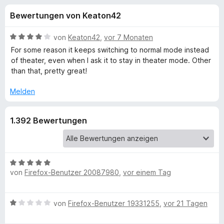
u
t
f
Bewertungen von Keaton42
3
o
n
,
x
8
B
von
Keaton42
,
vor 7 Monaten
-
g
v
e
For some reason it keeps switching to normal mode instead
B
o
w
of theater, even when I ask it to stay in theater mode. Other
n
e
r
than that, pretty great!
e
5
r
o
S
t
Melden
w
n
t
e
s
e
t
e
f
1.392 Bewertungen
r
m
r
n
i
e
t
ü
n
4
v
B
r
von
Firefox-Benutzer 20087980
,
vor einem Tag
o
e
n
w
Y
5
e
B
von
Firefox-Benutzer 19331255
,
vor 21 Tagen
S
r
e
o
t
t
w