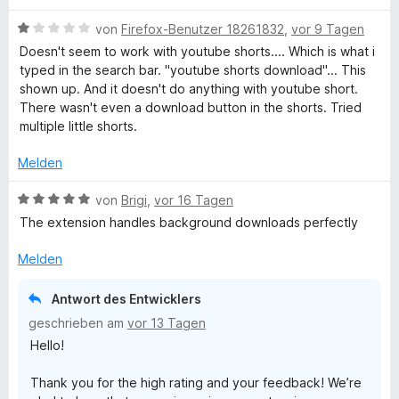
S
t
w
t
u
t
1
B
e
von
Firefox-Benutzer 18261832
,
vor 9 Tagen
e
e
v
e
r
t
Doesn't seem to work with youtube shorts.... Which is what i
r
o
w
t
m
T
typed in the search bar. "youtube shorts download"... This
n
n
e
e
i
shown up. And it doesn't do anything with youtube short.
e
5
r
t
t
There wasn't even a download button in the shorts. Tried
u
n
S
t
m
1
multiple little shorts.
t
e
i
v
b
e
t
t
o
Melden
r
m
1
n
n
i
v
e
5
B
von
Brigi
,
vor 16 Tagen
e
t
o
S
e
The extension handles background downloads perfectly
n
1
n
t
w
D
v
5
e
e
Melden
o
S
r
r
o
n
t
n
t
Antwort des Entwicklers
5
e
e
e
geschrieben am
vor 13 Tagen
w
S
r
n
t
Hello!
t
n
m
e
e
i
n
Thank you for the high rating and your feedback! We’re
r
n
t