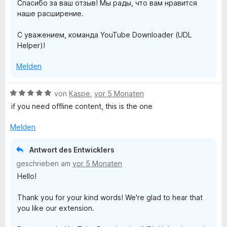
Спасибо за ваш отзыв! Мы рады, что вам нравится
5
наше расширение.
v
o
С уважением, команда YouTube Downloader (UDL
n
Helper)!
5
S
Melden
t
e
r
B
von
Kaspe
,
vor 5 Monaten
n
e
if you need offline content, this is the one
e
w
n
e
Melden
r
t
Antwort des Entwicklers
e
geschrieben am
vor 5 Monaten
t
Hello!
m
i
Thank you for your kind words! We're glad to hear that
t
you like our extension.
5
v