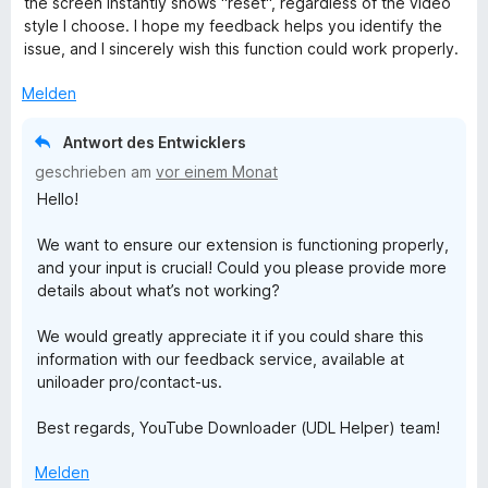
the screen instantly shows "reset", regardless of the video
e
r
style I choose. I hope my feedback helps you identify the
n
t
issue, and I sincerely wish this function could work properly.
e
t
Melden
m
i
Antwort des Entwicklers
t
geschrieben am
vor einem Monat
4
Hello!
v
o
We want to ensure our extension is functioning properly,
n
and your input is crucial! Could you please provide more
5
details about what’s not working?
S
t
We would greatly appreciate it if you could share this
e
information with our feedback service, available at
r
uniloader pro/contact-us.
n
e
Best regards, YouTube Downloader (UDL Helper) team!
n
Melden