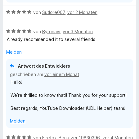
B
von
Sutlore007
,
vor 2 Monaten
e
w
B
e
von
Byronavi
,
vor 3 Monaten
e
r
Already recommended it to several friends
w
t
e
e
Melden
r
t
t
m
Antwort des Entwicklers
e
i
geschrieben am
vor einem Monat
t
t
Hello!
m
5
i
v
We’re thrilled to know thatl! Thank you for your support!
t
o
5
n
Best regards, YouTube Downloader (UDL Helper) team!
v
5
o
S
Melden
n
t
5
e
S
r
B
von
Firefox-Benutzer 19830396
,
vor 4 Monaten