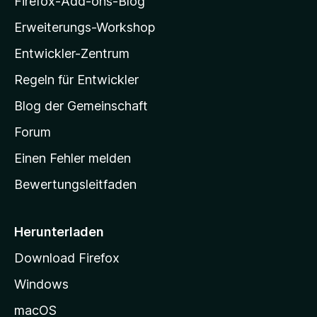
Firefox-Add-ons-Blog
l
Erweiterungs-Workshop
l
Entwickler-Zentrum
a
-
Regeln für Entwickler
S
Blog der Gemeinschaft
t
a
Forum
r
Einen Fehler melden
t
Bewertungsleitfaden
s
e
i
Herunterladen
t
Download Firefox
e
Windows
g
e
macOS