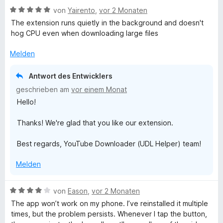
t
m
B
e
von
Yairento
,
vor 2 Monaten
e
i
e
r
t
t
The extension runs quietly in the background and doesn't
w
t
m
1
hog CPU even when downloading large files
e
e
i
v
r
t
t
o
Melden
t
m
1
n
e
i
v
5
Antwort des Entwicklers
t
t
o
S
geschrieben am
vor einem Monat
m
1
n
t
Hello!
i
v
5
e
t
o
S
r
Thanks! We're glad that you like our extension.
5
n
t
n
v
5
e
e
Best regards, YouTube Downloader (UDL Helper) team!
o
S
r
n
n
t
n
Melden
5
e
e
S
r
n
t
n
B
von
Eason
,
vor 2 Monaten
e
e
e
The app won’t work on my phone. I’ve reinstalled it multiple
r
n
w
times, but the problem persists. Whenever I tap the button,
n
e