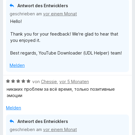
t
Antwort des Entwicklers
e
geschrieben am
vor einem Monat
t
Hello!
m
i
Thank you for your feedback! We're glad to hear that
t
you enjoyed it.
5
v
Best regards, YouTube Downloader (UDL Helper) team!
o
n
Melden
5
S
t
B
von
Chessie
,
vor 5 Monaten
e
e
никаких проблем за всё время, только позитивные
r
w
эмоции
n
e
e
r
Melden
n
t
e
Antwort des Entwicklers
t
geschrieben am
vor einem Monat
m