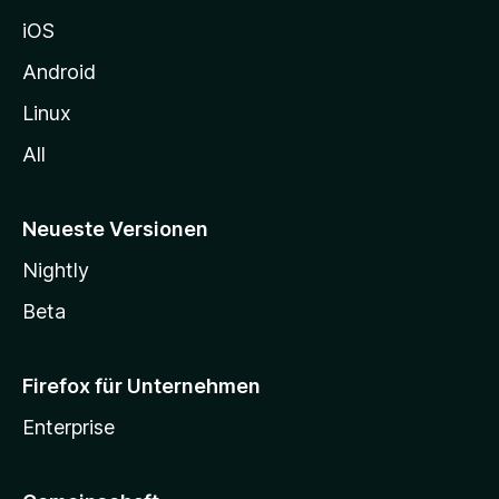
h
iOS
e
n
Android
Linux
All
Neueste Versionen
Nightly
Beta
Firefox für Unternehmen
Enterprise