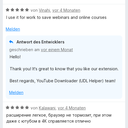
n
w
B
e
von
Vinahi
,
vor 4 Monaten
e
r
I use it for work to save webinars and online courses
w
t
e
e
Melden
r
t
t
m
Antwort des Entwicklers
e
i
geschrieben am
vor einem Monat
t
t
Hello!
m
1
i
v
Thank you! It's great to know that you like our extension.
t
o
5
n
Best regards, YouTube Downloader (UDL Helper) team!
v
5
o
S
Melden
n
t
5
e
S
r
B
von
Kalawani
,
vor 4 Monaten
t
n
e
расширение легкое, браузер не тормозит, при этом
e
e
w
даже с ютубом в 4К справляется отлично
r
n
e