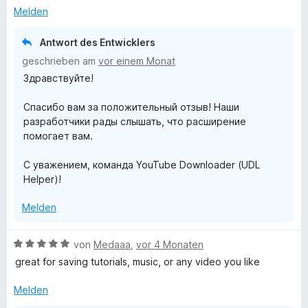
n
r
Melden
e
t
n
e
Antwort des Entwicklers
t
geschrieben am
vor einem Monat
m
Здравствуйте!
i
t
Спасибо вам за положительный отзыв! Наши
5
разработчики рады слышать, что расширение
v
помогает вам.
o
n
С уважением, команда YouTube Downloader (UDL
5
Helper)!
S
t
Melden
e
r
n
B
von
Medaaa
,
vor 4 Monaten
e
e
great for saving tutorials, music, or any video you like
n
w
e
Melden
r