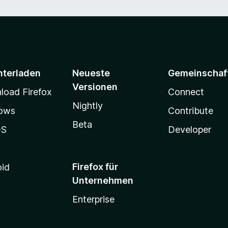
nterladen
Neueste
Gemeinschaf
Versionen
oad Firefox
Connect
Nightly
ows
Contribute
Beta
OS
Developer
Firefox für
oid
Unternehmen
Enterprise