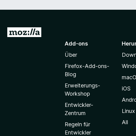
Z
u
Add-ons
Heru
r
Über
Downl
M
o
Firefox-Add-ons-
Wind
z
Blog
mac
i
Erweiterungs-
l
iOS
Workshop
l
Andr
a
Entwickler-
Linux
-
Zentrum
S
All
Regeln für
t
Entwickler