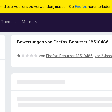
m diese Add-ons zu verwenden, müssen Sie
Firefox
herunterladen
Themes
Mehr…
Bewertungen von Firefox-Benutzer 18510486
B
von
Firefox-Benutzer 18510486
,
vor 2 Jah
e
w
e
r
t
e
t
m
i
t