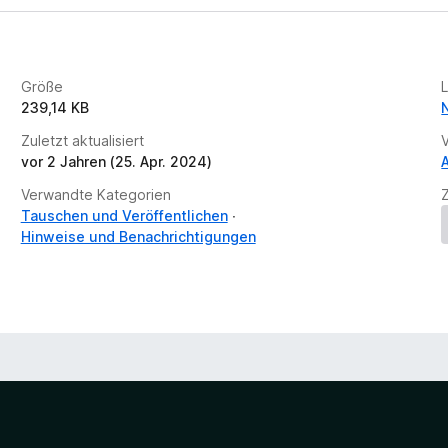
r
t
u
n
Größe
g
239,14 KB
e
n
Zuletzt aktualisiert
v
vor 2 Jahren (25. Apr. 2024)
o
Verwandte Kategorien
r
Tauschen und Veröffentlichen
Hinweise und Benachrichtigungen