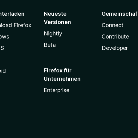
nterladen
Neueste
Gemeinschaf
Versionen
oad Firefox
Connect
Nightly
ows
Contribute
Beta
OS
Developer
Firefox für
oid
Unternehmen
Enterprise