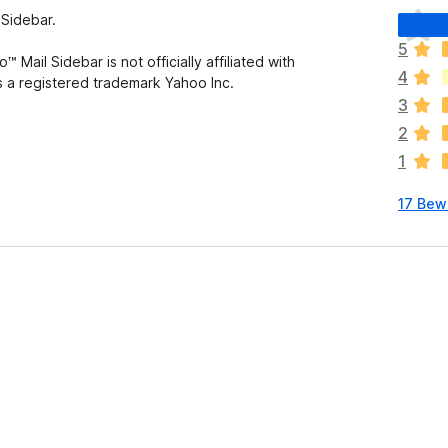
E
 Sidebar.
s
5
l
Mail Sidebar is not officially affiliated with
4
i
 a registered trademark Yahoo Inc.
e
3
g
2
e
1
n
n
17 Bew
o
c
h
k
e
i
n
e
B
e
w
e