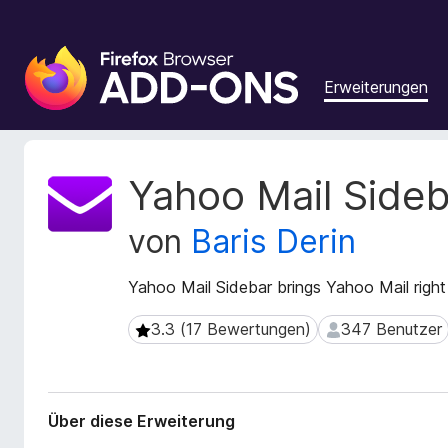
A
d
Erweiterungen
d
-
o
n
M
Yahoo Mail Sideb
s
e
t
f
von
Baris Derin
a
ü
d
r
a
Yahoo Mail Sidebar brings Yahoo Mail right 
d
t
e
e
3.3 (17 Bewertungen)
347 Benutzer
3.3 (17 Bewertungen)
347 Benutzer
n
n
F
z
u
i
r
r
Über diese Erweiterung
E
e