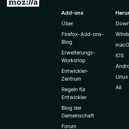
Z
u
Add-ons
Heru
r
Über
Downl
M
o
Firefox-Add-ons-
Wind
z
Blog
mac
i
Erweiterungs-
l
iOS
Workshop
l
Andr
a
Entwickler-
Linux
-
Zentrum
S
All
Regeln für
t
Entwickler
a
Blog der
r
Gemeinschaft
t
s
Forum