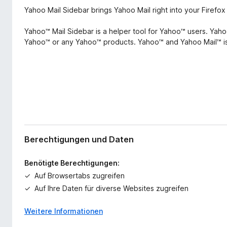
r
f
Yahoo Mail Sidebar brings Yahoo Mail right into your Firefox
w
o
e
Yahoo™ Mail Sidebar is a helper tool for Yahoo™ users. Yahoo™ 
x
i
Yahoo™ or any Yahoo™ products. Yahoo™ and Yahoo Mail™ is
-
t
e
B
r
r
u
o
n
w
g
s
e
r
Berechtigungen und Daten
Benötigte Berechtigungen:
Auf Browsertabs zugreifen
Auf Ihre Daten für diverse Websites zugreifen
Weitere Informationen