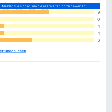
Melden Sie sich an, um diese Erweiterung zu bewerten
9
0
1
1
6
ertungen lesen