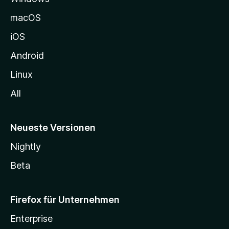
e
macOS
h
iOS
e
n
Android
Linux
All
Neueste Versionen
Nightly
Beta
Firefox für Unternehmen
Enterprise