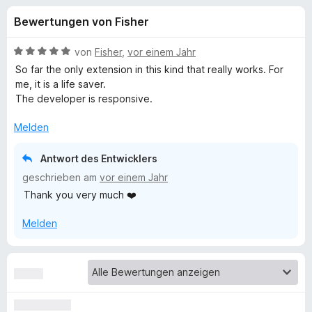
u
t
f
Bewertungen von Fisher
4
o
n
,
x
4
B
von
Fisher
,
vor einem Jahr
-
g
v
e
So far the only extension in this kind that really works. For
B
o
w
me, it is a life saver.
n
e
r
The developer is responsive.
e
5
r
o
S
t
Melden
w
n
t
e
s
e
t
Antwort des Entwicklers
e
f
r
m
geschrieben am
vor einem Jahr
r
n
i
Thank you very much ❤️
e
t
ü
n
5
Melden
v
r
o
n
N
5
S
o
t