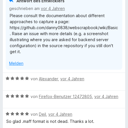
Antwort des Entwicklers
e
e
i
v
geschrieben am
vor 4 Jahren
r
n
t
o
Please consult the documentation about different
n
1
n
approaches to capture a page:
e
v
5
https://github.com/danny0838/webscrapbook/wiki/Basic
n
o
S
. Raise an issue with more details (e.g. a screenshot
n
t
illustrating where you are asked for backend server
5
e
configuration) in the source repository if you still don't
S
r
get it.
t
n
e
e
Melden
r
n
n
e
B
von
Alexander
,
vor 4 Jahren
n
e
w
B
e
von
Firefox-Benutzer 12472805
,
vor 4 Jahren
e
r
w
t
B
e
von
Deil
,
vor 4 Jahren
e
e
r
t
So glad .maff format is not dead. Thanks a lot.
w
t
m