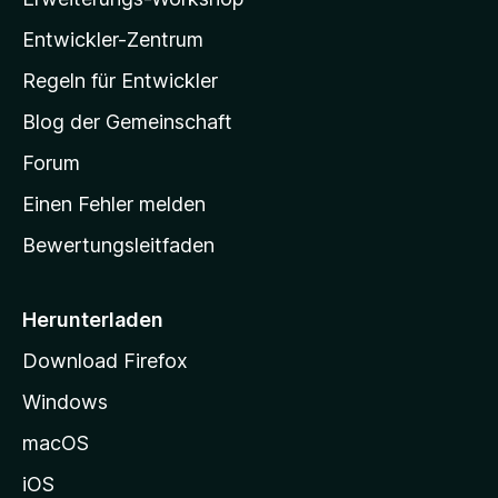
l
Entwickler-Zentrum
a
-
Regeln für Entwickler
S
Blog der Gemeinschaft
t
a
Forum
r
Einen Fehler melden
t
Bewertungsleitfaden
s
e
i
Herunterladen
t
Download Firefox
e
Windows
g
e
macOS
h
iOS
e