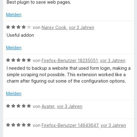
e
Best plugin to save web pages.
t
t
w
m
5
e
Melden
i
v
r
t
o
t
B
von
Nansy Cook
,
vor 2 Jahren
5
n
e
e
Useful addon
v
5
t
w
o
S
m
e
Melden
n
t
i
r
5
e
t
t
B
von
Firefox-Benutzer 18235051
,
vor 3 Jahren
S
r
5
e
e
I needed to backup a website that used form login, making a
t
n
v
t
w
simple scraping not possible. This extension worked like a
e
e
o
m
e
charm after figuring out some of the configuration options.
r
n
n
i
r
n
5
t
t
Melden
e
S
4
e
n
t
v
t
B
von
Avater
,
vor 3 Jahren
e
o
m
e
r
n
i
w
n
5
t
B
e
von
Firefox-Benutzer 14643647
,
vor 3 Jahren
e
S
5
e
r
n
t