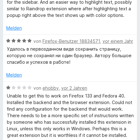
o
S
w
t
m
for the sidebar. And an easier way to highlight text, possibly
k
n
n
t
e
e
i
similar to Raindrop extension where after highlighting text a
5
e
r
t
t
popup right above the text shows up with color options.
S
r
t
m
5
t
n
e
i
v
Melden
e
e
t
t
o
r
n
m
5
n
B
von
Firefox-Benutzer 18834571
,
vor einem Jahr
n
i
v
5
e
Удалось в первозданном виде сохранить страницу,
e
t
o
S
w
которую не сохранял ни один браузер. Автору большое
n
5
n
t
e
спасибо и успехов в работе!
v
5
e
r
o
S
r
t
Melden
n
t
n
e
5
e
e
t
B
von
ehobby
,
vor 2 Jahren
S
r
n
m
e
Unable to get this to work on Firefox 133 and Fedora 40.
t
n
i
w
Installed the backend and the browser extension. Could not
e
e
t
e
find any configuration for the backend that would work.
r
n
5
r
There needs to be a more specific set of instructions written
n
v
t
by someone who has successfully installed this extension in
e
o
e
Linux, unless this only works in Windows. Perhaps this is a
n
n
t
great extension but it is worthless if it cannot be installed.
5