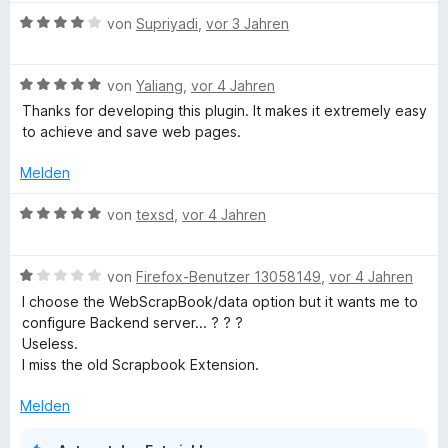
v
w
t
e
o
B
e
von
Supriyadi
,
vor 3 Jahren
e
r
n
e
r
t
n
5
w
t
m
e
S
B
e
von
Yaliang
,
vor 4 Jahren
e
i
n
t
e
r
t
t
Thanks for developing this plugin. It makes it extremely easy
e
w
t
m
5
to achieve and save web pages.
r
e
e
i
v
n
r
t
t
o
Melden
e
t
m
5
n
n
e
i
v
5
B
von
texsd
,
vor 4 Jahren
t
t
o
S
e
m
4
n
t
w
i
v
5
B
e
e
von
Firefox-Benutzer 13058149
,
vor 4 Jahren
t
o
S
e
r
r
I choose the WebScrapBook/data option but it wants me to
5
n
t
w
n
t
configure Backend server... ? ? ?
v
5
e
e
e
e
Useless.
o
S
r
r
n
t
I miss the old Scrapbook Extension.
n
t
n
t
m
5
e
e
e
i
Melden
S
r
n
t
t
t
n
m
5