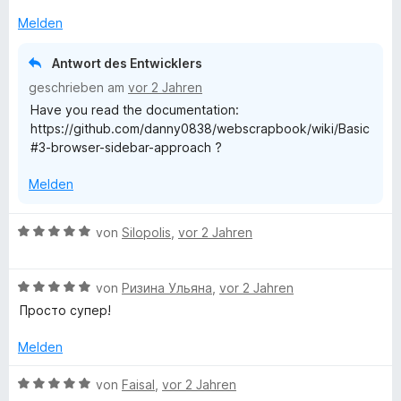
m
S
i
Melden
t
t
e
1
Antwort des Entwicklers
r
v
geschrieben am
vor 2 Jahren
n
o
Have you read the documentation:
e
n
https://github.com/danny0838/webscrapbook/wiki/Basic
n
5
#3-browser-sidebar-approach ?
S
t
Melden
e
r
n
B
von
Silopolis
,
vor 2 Jahren
e
e
n
w
B
e
von
Ризина Ульяна
,
vor 2 Jahren
e
r
Просто супер!
w
t
e
e
Melden
r
t
t
m
B
von
Faisal
,
vor 2 Jahren
e
i