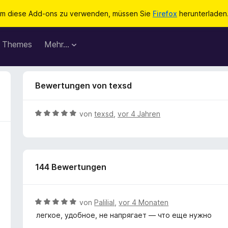
m diese Add-ons zu verwenden, müssen Sie
Firefox
herunterladen
Themes
Mehr…
Bewertungen von texsd
B
von
texsd
,
vor 4 Jahren
e
w
e
r
144 Bewertungen
t
e
t
m
B
von
Palilial
,
vor 4 Monaten
i
e
легкое, удобное, не напрягает — что еще нужно
t
w