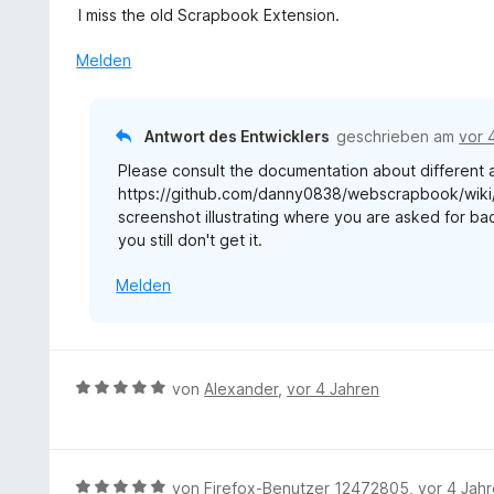
n
e
e
n
I miss the old Scrapbook Extension.
t
r
r
5
5
n
t
Melden
S
v
e
e
t
o
n
t
e
n
m
r
Antwort des Entwicklers
geschrieben am
vor 
5
i
n
S
Please consult the documentation about different
t
e
t
https://github.com/danny0838/webscrapbook/wiki/Ba
1
n
e
screenshot illustrating where you are asked for bac
v
r
you still don't get it.
o
n
n
e
Melden
5
n
S
t
e
r
B
von
Alexander
,
vor 4 Jahren
n
e
e
w
n
e
r
B
von
Firefox-Benutzer 12472805
,
vor 4 Jah