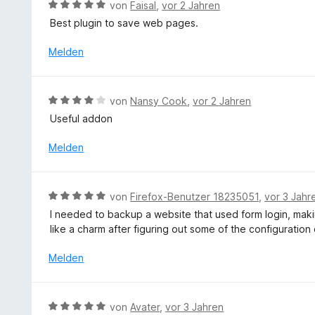
5
B
von
Faisal
,
vor 2 Jahren
5
t
S
e
v
Best plugin to save web pages.
m
t
w
o
i
e
e
Melden
n
t
r
r
5
5
n
t
S
v
e
e
t
B
o
von
Nansy Cook
,
vor 2 Jahren
n
t
e
e
n
Useful addon
m
r
w
5
i
n
e
S
Melden
t
e
r
t
5
n
t
e
v
e
r
B
o
von
Firefox-Benutzer 18235051
,
vor 3 Jahr
t
n
e
n
I needed to backup a website that used form login, maki
m
e
w
5
like a charm after figuring out some of the configuration
i
n
e
S
t
r
t
Melden
4
t
e
v
e
r
o
t
n
B
n
von
Avater
,
vor 3 Jahren
m
e