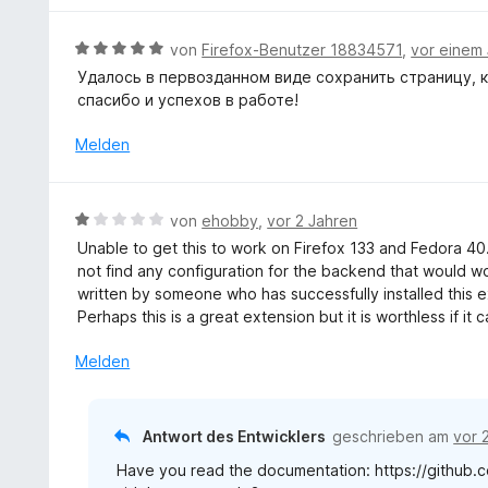
5
5
n
t
S
v
m
t
B
von
Firefox-Benutzer 18834571
,
vor einem 
o
i
e
e
n
Удалось в первозданном виде сохранить страницу, 
t
r
w
5
спасибо и успехов в работе!
5
n
e
S
v
e
r
Melden
t
o
n
t
e
n
e
r
5
t
n
B
S
von
ehobby
,
vor 2 Jahren
m
e
e
t
Unable to get this to work on Firefox 133 and Fedora 40
i
n
w
e
not find any configuration for the backend that would wo
t
e
r
written by someone who has successfully installed this e
5
r
n
Perhaps this is a great extension but it is worthless if it 
v
t
e
o
e
n
Melden
n
t
5
m
S
i
Antwort des Entwicklers
geschrieben am
vor 
t
t
e
Have you read the documentation: https://githu
1
r