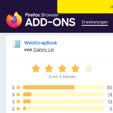
U
A
d
Erweiterungen
d
-
o
B
WebScrapBook
n
von
Danny Lin
s
e
f
ü
w
B
r
e
d
4 von 5 Sternen
e
w
e
e
n
5
90
r
r
F
t
4
14
e
i
3
13
t
t
r
2
5
m
e