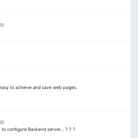
en
y easy to achieve and save web pages.
ren
to configure Backend server... ? ? ?