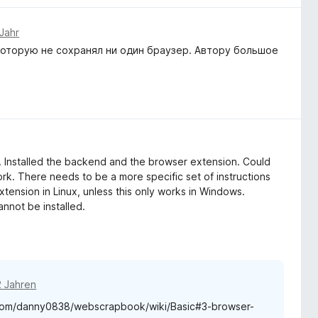
Jahr
которую не сохранял ни один браузер. Автору большое
. Installed the backend and the browser extension. Could
rk. There needs to be a more specific set of instructions
xtension in Linux, unless this only works in Windows.
cannot be installed.
2 Jahren
b.com/danny0838/webscrapbook/wiki/Basic#3-browser-