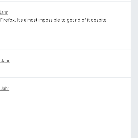
Jahr
refox. It's almost impossible to get rid of it despite
 Jahr
 Jahr