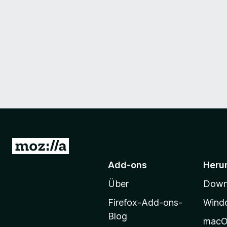
Z
u
Add-ons
Heru
r
Über
Downl
M
o
Firefox-Add-ons-
Wind
z
Blog
mac
i