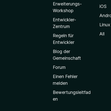
Erweiterungs-
l
iOS
Workshop
l
Andr
a
Entwickler-
Linux
-
Zentrum
S
All
Regeln für
t
Entwickler
a
Blog der
r
Gemeinschaft
t
s
Forum
e
Einen Fehler
i
melden
t
Bewertungsleitfad
e
en
g
e