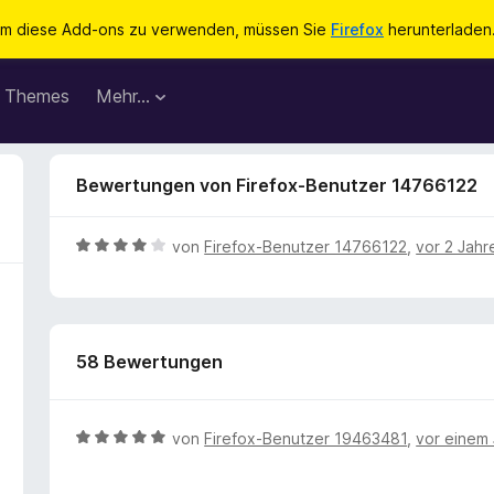
m diese Add-ons zu verwenden, müssen Sie
Firefox
herunterladen
Themes
Mehr…
Bewertungen von Firefox-Benutzer 14766122
B
von
Firefox-Benutzer 14766122
,
vor 2 Jahr
e
w
e
r
58 Bewertungen
t
e
t
m
B
von
Firefox-Benutzer 19463481
,
vor einem 
i
e
t
w