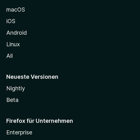
e
macOS
h
iOS
e
n
Android
Linux
All
Neueste Versionen
Nightly
Beta
Firefox für Unternehmen
Enterprise