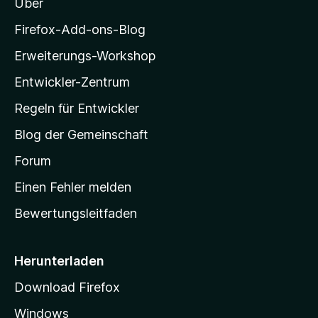
Über
o
z
S
n
t
t
i
Firefox-Add-ons-Blog
5
e
l
S
r
Erweiterungs-Workshop
e
l
t
n
e
Entwickler-Zentrum
e
a
r
r
n
-
Regeln für Entwickler
n
S
f
e
Blog der Gemeinschaft
n
t
o
a
Forum
r
Einen Fehler melden
x
t
Bewertungsleitfaden
s
_
e
i
Herunterladen
m
t
Download Firefox
e
Windows
g