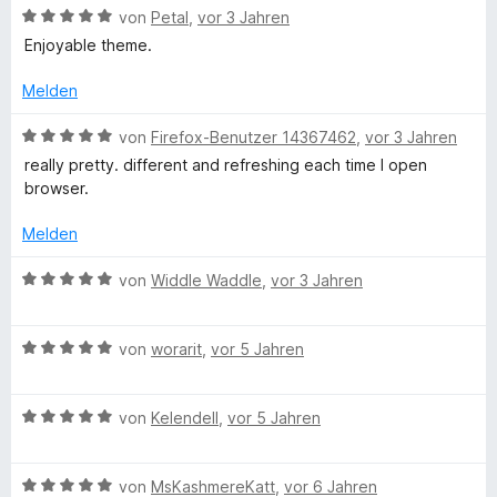
n
t
v
e
m
B
von
Petal
,
vor 3 Jahren
e
o
t
e
Enjoyable theme.
r
n
m
w
e
n
5
i
e
Melden
e
S
t
r
n
t
5
t
B
von
Firefox-Benutzer 14367462
,
vor 3 Jahren
e
v
e
e
really pretty. different and refreshing each time I open
r
o
t
w
browser.
n
n
m
e
e
5
i
r
Melden
n
S
t
t
t
5
e
B
von
Widdle Waddle
,
vor 3 Jahren
e
v
t
e
r
o
m
w
n
n
i
B
e
von
worarit
,
vor 5 Jahren
e
5
t
e
r
n
S
5
w
t
t
v
B
e
von
Kelendell
,
vor 5 Jahren
e
e
o
e
r
t
r
n
w
t
m
n
5
B
e
von
MsKashmereKatt
,
vor 6 Jahren
e
i