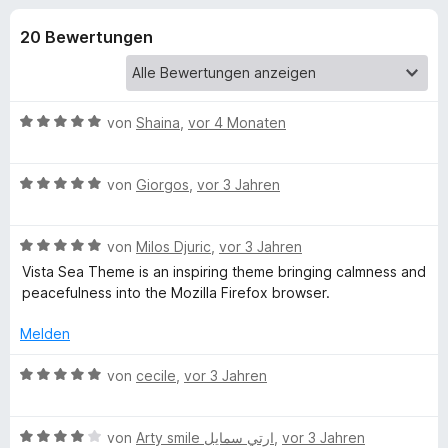
u
t
f
4
20 Bewertungen
o
n
,
x
8
-
g
v
B
o
B
von
Shaina
,
vor 4 Monaten
n
r
e
e
5
o
w
S
B
e
von
Giorgos
,
vor 3 Jahren
w
n
t
e
r
s
e
w
t
e
f
r
B
e
von
Milos Djuric
,
vor 3 Jahren
e
r
n
e
r
t
Vista Sea Theme is an inspiring theme bringing calmness and
e
ü
w
t
m
peacefulness into the Mozilla Firefox browser.
n
e
e
i
r
t
t
Melden
r
t
m
5
e
i
v
B
von
cecile
,
vor 3 Jahren
v
t
t
o
e
m
5
n
w
i
i
v
5
B
e
von
Arty smile ارتي سمايل
,
vor 3 Jahren