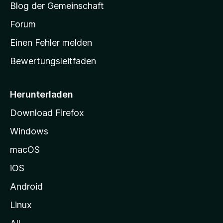
Blog der Gemeinschaft
t
a
Forum
r
Einen Fehler melden
t
Bewertungsleitfaden
s
e
i
Herunterladen
t
Download Firefox
e
Windows
g
e
macOS
h
iOS
e
n
Android
Linux