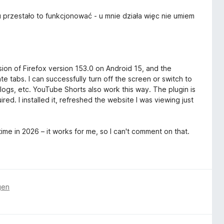
 przestało to funkcjonować - u mnie działa więc nie umiem
rsion of Firefox version 153.0 on Android 15, and the
 tabs. I can successfully turn off the screen or switch to
logs, etc. YouTube Shorts also work this way. The plugin is
ed. I installed it, refreshed the website I was viewing just
me in 2026 – it works for me, so I can't comment on that.
gen