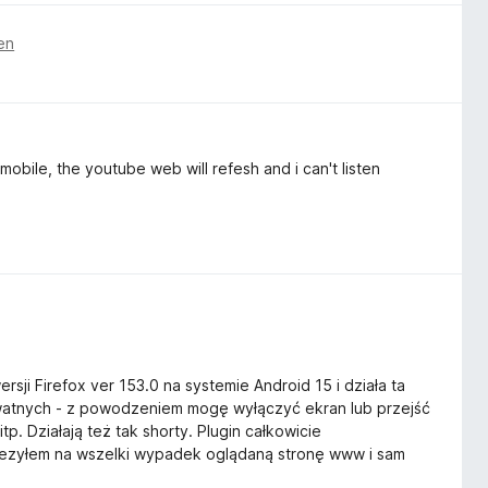
en
mobile, the youtube web will refesh and i can't listen
rsji Firefox ver 153.0 na systemie Android 15 i działa ta
ywatnych - z powodzeniem mogę wyłączyć ekran lub przejść
itp. Działają też tak shorty. Plugin całkowicie
wiezyłem na wszelki wypadek oglądaną stronę www i sam