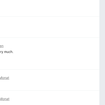
gen
ery much.
 Monat
 Monat