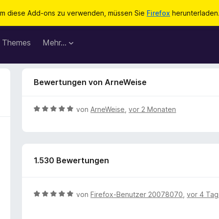
m diese Add-ons zu verwenden, müssen Sie
Firefox
herunterladen
Themes
Mehr…
Bewertungen von ArneWeise
B
von
ArneWeise
,
vor 2 Monaten
e
w
e
r
1.530 Bewertungen
t
e
t
m
B
von
Firefox-Benutzer 20078070
,
vor 4 Ta
i
e
t
w