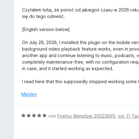
m
n
S
i
e
Czytałem tutaj, że ponoć od jakiegoś czasu w 2026 roku
t
t
n
się do tego odnieść.
e
5
r
v
[English version below]
n
o
e
n
On July 28, 2026, I installed this plugin on the mobile ve
n
5
background video playback feature works, even in private
S
another app and continue listening to music, podcasts, v
t
completely maintenance-free, with no configuration requir
e
in case, and it started working as expected.
r
n
I read here that this supposedly stopped working some ti
e
n
Melden
B
von
Firefox-Benutzer 20022895
,
vor 11 Ta
e
w
e