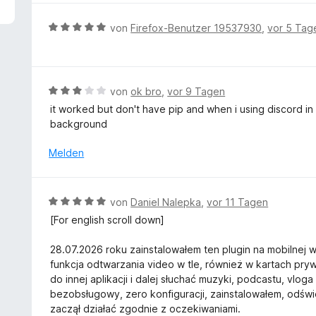
5
e
v
r
B
von
Firefox-Benutzer 19537930
,
vor 5 Tag
o
t
e
n
e
w
5
t
e
S
m
r
B
von
ok bro
,
vor 9 Tagen
t
i
t
e
e
it worked but don't have pip and when i using discord in 
t
e
w
r
background
5
t
e
n
v
m
r
e
Melden
o
i
t
n
n
t
e
5
5
t
S
B
von
Daniel Nalepka
,
vor 11 Tagen
v
m
t
e
o
[For english scroll down]
i
e
w
n
t
r
e
5
28.07.2026 roku zainstalowałem ten plugin na mobilnej we
3
n
r
S
funkcja odtwarzania video w tle, również w kartach pr
v
e
t
t
do innej aplikacji i dalej słuchać muzyki, podcastu, vloga 
o
n
e
e
bezobsługowy, zero konfiguracji, zainstalowałem, odś
n
t
r
zaczął działać zgodnie z oczekiwaniami.
5