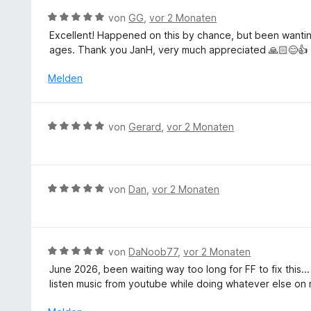
n
t
e
r
5
B
von
GG
,
vor 2 Monaten
5
t
n
S
e
v
Excellent! Happened on this by chance, but been wanting
m
e
t
w
o
ages. Thank you JanH, very much appreciated 🙏🏻😊👍
i
n
e
e
n
t
r
r
Melden
5
5
n
t
S
v
e
e
t
o
n
t
e
B
n
von
Gerard
,
vor 2 Monaten
m
r
e
5
i
n
w
S
t
e
e
t
5
n
r
e
B
von
Dan
,
vor 2 Monaten
v
t
r
e
o
e
n
w
n
t
e
e
5
m
n
r
S
B
von
DaNoob77
,
vor 2 Monaten
i
t
t
e
June 2026, been waiting way too long for FF to fix this..
t
e
e
w
listen music from youtube while doing whatever else on 
5
t
r
e
v
m
n
r