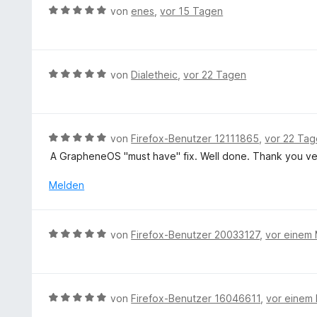
r
B
von
enes
,
vor 15 Tagen
t
e
e
w
t
e
m
r
B
von
Dialetheic
,
vor 22 Tagen
i
t
e
t
e
w
5
t
e
v
m
r
B
von
Firefox-Benutzer 12111865
,
vor 22 Ta
o
i
t
e
n
A GrapheneOS "must have" fix. Well done. Thank you v
t
e
w
5
5
t
e
S
Melden
v
m
r
t
o
i
t
e
n
t
e
r
5
B
von
Firefox-Benutzer 20033127
,
vor einem
5
t
n
S
e
v
m
e
t
w
o
i
n
e
e
n
t
r
r
5
B
von
Firefox-Benutzer 16046611
,
vor einem
5
n
t
S
e
v