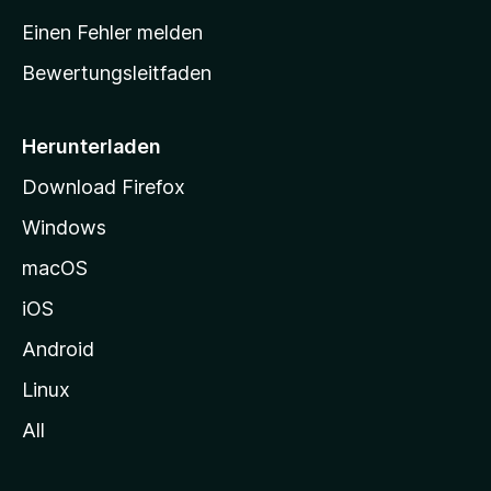
r
Einen Fehler melden
t
Bewertungsleitfaden
s
e
i
Herunterladen
t
Download Firefox
e
Windows
g
e
macOS
h
iOS
e
n
Android
Linux
All