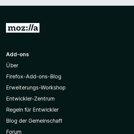
Z
u
r
M
Add-ons
o
Über
z
i
Firefox-Add-ons-Blog
l
Erweiterungs-Workshop
l
Entwickler-Zentrum
a
-
Regeln für Entwickler
S
Blog der Gemeinschaft
t
a
Forum