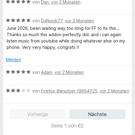
5
e
e
t
B
e
von
Dan
,
vor 2 Monaten
S
r
n
5
e
r
t
n
v
w
t
e
e
o
B
e
von
DaNoob77
,
vor 2 Monaten
e
r
n
n
e
r
t
June 2026, been waiting way too long for FF to fix this...
n
5
w
t
m
Thanks so much this addon perfectly did. and i can again
e
S
e
e
i
listen music from youtube while doing whatever else on my
n
t
r
t
t
phone. Very very happy, congrats !!
e
t
m
5
r
e
i
v
Melden
n
t
t
o
e
m
5
n
B
von
Adam
,
vor 2 Monaten
n
i
v
5
e
t
o
S
w
5
n
t
B
e
von
Firefox-Benutzer 19954725
,
vor 2 Monaten
v
5
e
e
r
o
S
r
w
t
n
t
n
e
e
Vorherige
Nächste
5
e
e
r
t
S
r
n
t
m
Seite 1 von 62
t
n
e
i
e
e
t