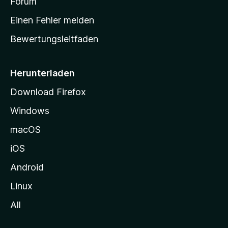
a
Forum
r
Einen Fehler melden
t
Bewertungsleitfaden
s
e
i
Herunterladen
t
Download Firefox
e
Windows
g
e
macOS
h
iOS
e
n
Android
Linux
All