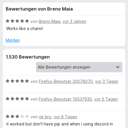
u
t
f
Bewertungen von Breno Maia
4
o
n
,
x
5
B
von
Breno Maia
,
vor 3 Jahren
-
g
v
e
Works like a charm!
B
o
w
n
e
r
Melden
e
5
r
o
S
t
w
n
1.530 Bewertungen
t
e
s
e
t
e
f
r
m
r
n
i
e
t
B
von
Firefox-Benutzer 20078070
,
vor 3 Tagen
ü
n
5
e
v
w
r
B
o
e
von
Firefox-Benutzer 19537930
,
vor 5 Tagen
e
n
r
V
w
5
t
B
e
von
ok bro
,
vor 8 Tagen
S
e
e
r
i
t
t
it worked but don't have pip and when i using discord in