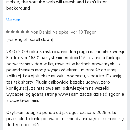
w
t
e
m
mobile, the youtube web will refesh and i can't listen
e
e
r
i
background
d
r
t
n
t
t
m
e
5
Melden
e
e
i
n
v
t
t
o
B
von
Daniel Nalepka
,
vor 10 Tagen
o
m
5
n
e
[For english scroll down]
i
v
5
w
t
o
S
e
w
28.07.2026 roku zainstalowałem ten plugin na mobilnej wersji
3
n
t
r
Firefox ver 153.0 na systemie Android 15 i działa ta funkcja
v
5
e
t
odtwarzania video w tle, również w kartach prywatnych - z
i
o
S
r
e
powodzeniem mogę wyłączyć ekran lub przejść do innej
n
t
n
t
aplikacji i dalej słuchać muzyki, podcastu, vloga itp. Działają
e
5
e
e
m
też tak shorty. Plugin całkowicie bezobsługowy, zero
S
r
n
i
konfiguracji, zainstalowałem, odświezyłem na wszelki
t
n
d
t
wypadek oglądaną stronę www i sam zaczął działać zgodnie
e
e
5
z oczekiwaniami.
r
n
v
e
n
o
Czytałem tutaj, że ponoć od jakiegoś czasu w 2026 roku
e
n
przestało to funkcjonować - u mnie działa więc nie umiem się
r
n
5
do tego odnieść.
S