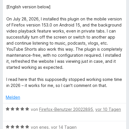
g
t
[English version below]
e
r
a
On July 28, 2026, I installed this plugin on the mobile version
n
of Firefox version 153.0 on Android 15, and the background
e
video playback feature works, even in private tabs. I can
b
n
successfully turn off the screen or switch to another app
and continue listening to music, podcasts, vlogs, etc.
e
YouTube Shorts also work this way. The plugin is completely
maintenance-free, with no configuration required. I installed
i
it, refreshed the website I was viewing just in case, and it
started working as expected.
m
I read here that this supposedly stopped working some time
in 2026 – it works for me, so I can't comment on that.
H
Melden
i
B
von
Firefox-Benutzer 20022895
,
vor 10 Tagen
n
e
w
B
e
von
enes
,
vor 14 Tagen