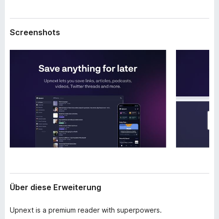
w
f
e
o
i
Screenshots
x
t
e
-
r
B
u
r
n
o
g
w
s
e
r
Über diese Erweiterung
Upnext is a premium reader with superpowers.