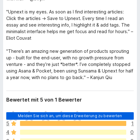
"Upnext is my eyes. As soon as I find interesting articles:
Click the articles → Save to Upnext. Every time I read an
essay and see interesting info, I highlight it & add tags. The
minimalist interface helps me get focus and read for hours." –
Eliot Couvat
"There’s an amazing new generation of products sprouting
up - built for the end-user, with no growth pressure from
venture - and they’re just *better*. I’ve completely stopped
using Asana & Pocket, been using Sunsama & Upnext for half
a year now, with no plans to go back." – Kanjun Qiu
Bewertet mit 5 von 1 Bewerter
E
Melden Sie sich an, um diese Erweiterung zu bewerten
s
5
1
l
4
0
i