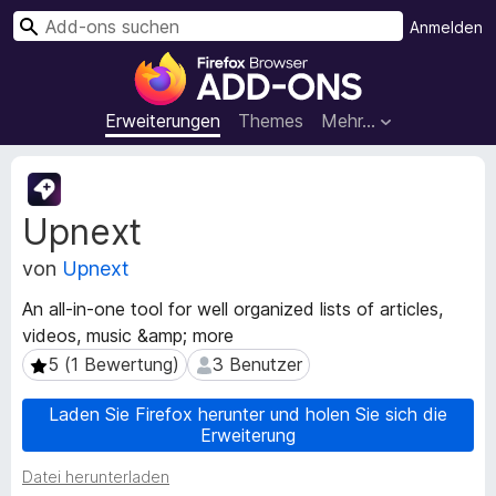
S
Anmelden
u
A
c
d
h
d
Erweiterungen
Themes
Mehr…
e
-
n
o
M
n
e
Upnext
t
s
a
f
von
Upnext
d
ü
a
r
An all-in-one tool for well organized lists of articles,
t
d
videos, music &amp; more
e
e
n
5 (1 Bewertung)
3 Benutzer
5 (1 Bewertung)
3 Benutzer
n
z
u
F
Laden Sie Firefox herunter und holen Sie sich die
r
Erweiterung
i
E
r
Datei herunterladen
r
e