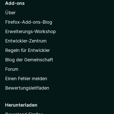
M
Add-ons
o
Über
z
i
Firefox-Add-ons-Blog
l
Erweiterungs-Workshop
l
Entwickler-Zentrum
a
-
Regeln für Entwickler
S
Blog der Gemeinschaft
t
a
Forum
r
Einen Fehler melden
t
Bewertungsleitfaden
s
e
i
Herunterladen
t