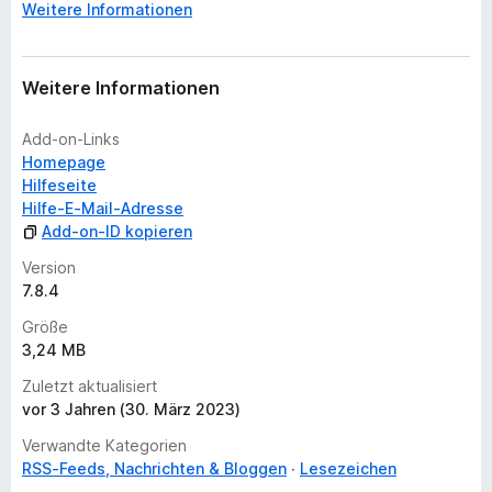
Weitere Informationen
e
n
v
o
Weitere Informationen
r
Add-on-Links
Homepage
Hilfeseite
Hilfe-E-Mail-Adresse
Add-on-ID kopieren
Version
7.8.4
Größe
3,24 MB
Zuletzt aktualisiert
vor 3 Jahren (30. März 2023)
Verwandte Kategorien
RSS-Feeds, Nachrichten & Bloggen
Lesezeichen