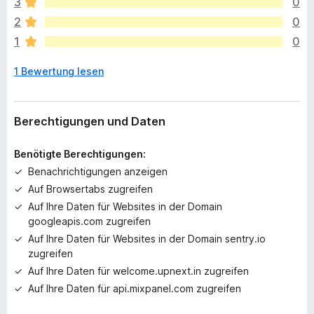
e
3
0
g
2
0
e
1
0
n
n
1 Bewertung lesen
o
c
h
k
Berechtigungen und Daten
e
i
Benötigte Berechtigungen:
n
Benachrichtigungen anzeigen
e
Auf Browsertabs zugreifen
B
e
Auf Ihre Daten für Websites in der Domain
w
googleapis.com zugreifen
e
Auf Ihre Daten für Websites in der Domain sentry.io
r
zugreifen
t
Auf Ihre Daten für welcome.upnext.in zugreifen
u
Auf Ihre Daten für api.mixpanel.com zugreifen
n
g