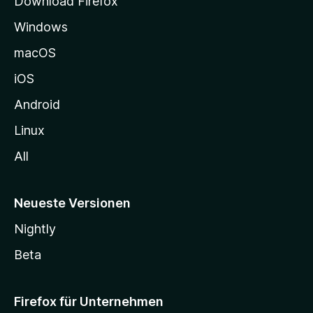
Download Firefox
e
Windows
g
e
macOS
h
iOS
e
n
Android
Linux
All
Neueste Versionen
Nightly
Beta
Firefox für Unternehmen