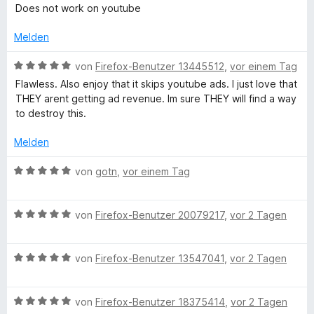
e
m
e
Does not work on youtube
r
i
w
l
n
t
e
Melden
e
5
r
o
n
v
t
B
von
Firefox-Benutzer 13445512
,
vor einem Tag
o
e
e
Flawless. Also enjoy that it skips youtube ads. I just love that
c
n
t
w
THEY arent getting ad revenue. Im sure THEY will find a way
5
m
e
to destroy this.
S
k
i
r
t
t
t
Melden
e
1
e
O
r
v
t
B
von
gotn
,
vor einem Tag
n
o
m
e
r
e
n
i
w
n
5
t
B
e
von
Firefox-Benutzer 20079217
,
vor 2 Tagen
i
S
5
e
r
t
v
w
t
e
g
o
B
e
von
Firefox-Benutzer 13547041
,
vor 2 Tagen
e
r
n
e
r
t
n
5
w
t
m
i
e
S
B
e
von
Firefox-Benutzer 18375414
,
vor 2 Tagen
e
i
n