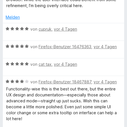
n
t
e
n
e
i
refinement, I’m being overly critical here.
5
e
r
e
t
t
S
r
t
n
m
5
Melden
t
n
e
i
v
e
e
t
t
o
B
von
cupruk
,
vor 4 Tagen
r
n
m
5
n
e
n
i
v
5
w
e
t
o
S
B
e
von
Firefox-Benutzer 16476363
,
vor 4 Tagen
n
5
n
t
e
r
v
5
e
w
t
o
S
B
r
e
von
cat tax
,
vor 4 Tagen
e
n
t
e
n
r
t
5
e
w
e
t
m
S
B
r
e
von
Firefox-Benutzer 18467887
,
vor 4 Tagen
n
e
i
t
e
n
r
t
t
Functionality-wise this is the best out there, but the entire
e
w
e
t
m
5
UX design and documentation—especially those about
r
e
n
e
i
v
advanced mode—straight up just sucks. Wish this can
n
r
t
t
o
become a little more polished. Even just some simple UI
e
t
m
5
n
color change or some extra tooltip on interface can help a
n
e
i
v
5
lot here!
t
t
o
S