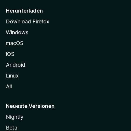
e
i
Herunterladen
t
Download Firefox
e
Windows
g
e
macOS
h
iOS
e
n
Android
Linux
All
Neueste Versionen
Nightly
Beta