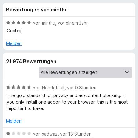
u
t
f
Bewertungen von minthu
4
o
n
,
x
8
B
von
minthu
,
vor einem Jahr
-
g
v
e
Gccbnj
B
o
w
n
e
r
Melden
e
5
r
o
S
t
w
n
21.974 Bewertungen
t
e
s
e
t
e
f
r
m
r
n
i
e
t
B
von
Nondefault
,
vor 9 Stunden
ü
n
5
e
The gold standard for privacy and ad/content blocking. If
v
w
you only install one addon to your browser, this is the most
r
o
e
important to have.
n
r
u
5
t
Melden
S
e
B
t
t
B
von
sadwaz
,
vor 18 Stunden