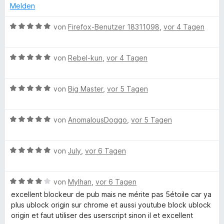
m
5
n
t
Melden
i
v
5
e
t
o
S
r
B
von
Firefox-Benutzer 18311098
,
vor 4 Tagen
4
n
t
n
e
v
5
e
e
w
o
S
r
B
n
e
von
Rebel-kun
,
vor 4 Tagen
n
t
n
e
r
5
e
e
w
t
S
r
B
n
e
von
Big Master
,
vor 5 Tagen
e
t
n
e
r
t
e
e
w
t
m
r
B
n
e
von
AnomalousDoggo
,
vor 5 Tagen
e
i
n
e
r
t
t
e
w
t
m
5
B
n
e
von
July
,
vor 6 Tagen
e
i
v
e
r
t
t
o
w
t
m
5
n
B
e
von
Mylhan
,
vor 6 Tagen
e
i
v
5
e
r
t
t
o
S
excellent blockeur de pub mais ne mérite pas 5étoile car ya
w
t
m
5
n
t
plus ublock origin sur chrome et aussi youtube block ublock
e
e
i
v
5
e
origin et faut utiliser des userscript sinon il et excellent
r
t