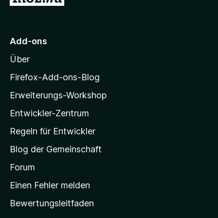
r
u
o
n
n
r
e
5
M
n
S
Add-ons
o
t
Über
e
z
r
i
Firefox-Add-ons-Blog
n
l
e
Erweiterungs-Workshop
l
n
Entwickler-Zentrum
a
-
Regeln für Entwickler
S
Blog der Gemeinschaft
t
a
Forum
r
Einen Fehler melden
t
Bewertungsleitfaden
s