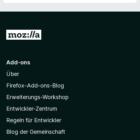
Z
u
r
M
Add-ons
o
Über
z
i
Firefox-Add-ons-Blog
l
Erweiterungs-Workshop
l
Entwickler-Zentrum
a
-
Regeln für Entwickler
S
Blog der Gemeinschaft
t