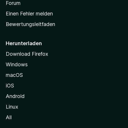
a
Forum
r
Einen Fehler melden
t
Bewertungsleitfaden
s
e
i
Herunterladen
t
Download Firefox
e
Windows
g
e
macOS
h
iOS
e
n
Android
Linux
All