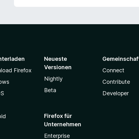
nterladen
Neueste
Gemeinschaf
Versionen
oad Firefox
Connect
Nightly
ows
Contribute
Beta
OS
Developer
Firefox für
oid
Unternehmen
Enterprise