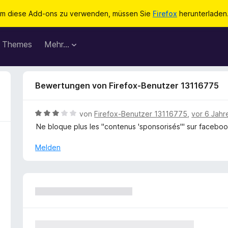
m diese Add-ons zu verwenden, müssen Sie
Firefox
herunterladen
Themes
Mehr…
Bewertungen von Firefox-Benutzer 13116775
B
von
Firefox-Benutzer 13116775
,
vor 6 Jahr
e
Ne bloque plus les "contenus 'sponsorisés'" sur faceb
w
e
Melden
r
t
e
t
m
i
t