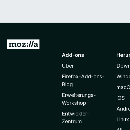
Z
u
Add-ons
Heru
r
Über
Downl
M
o
Firefox-Add-ons-
Wind
z
Blog
mac
i
Erweiterungs-
l
iOS
Workshop
l
Andr
a
Entwickler-
Linux
-
Zentrum
S