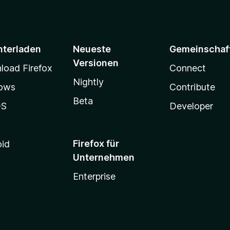
nterladen
Neueste
Gemeinschaf
Versionen
oad Firefox
Connect
Nightly
ows
Contribute
Beta
OS
Developer
Firefox für
oid
Unternehmen
Enterprise