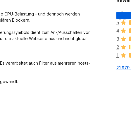
Bewer
E
rige CPU-Belastung - und dennoch werden
s
lären Blockern.
5
l
4
i
terungssymbols dient zum An-/Ausschalten von
e
auf die aktuelle Webseite aus und nicht global.
3
g
2
e
1
n
n
 Es verarbeitet auch Filter aus mehreren hosts-
21.979
o
c
h
ngewandt:
k
e
i
n
e
B
e
w