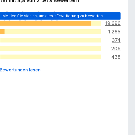
tet mit 4,8 von 21.979 Bewertern
Melden Sie sich an, um diese Erweiterung zu bewerten
19.696
1.265
374
206
438
 Bewertungen lesen