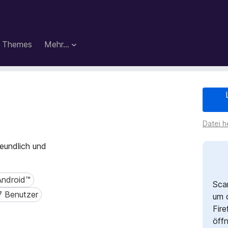
Themes
Mehr…
Datei h
reundlich und
 Android™
droid™
Sca
7 Benutzer
Benutzer
um 
Fire
öff