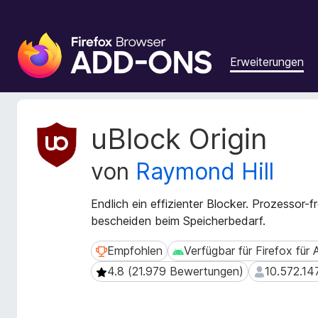
A
d
Erweiterungen
d
-
o
n
M
uBlock Origin
s
e
t
f
von
Raymond Hill
a
ü
d
r
a
Endlich ein effizienter Blocker. Prozessor-f
d
t
bescheiden beim Speicherbedarf.
e
e
n
n
Empfohlen
Verfügbar für Firefox für
Empfohlen
Verfügbar für Firefox für An
F
z
4.8 (21.979 Bewertungen)
10.572.14
4.8 (21.979 Bewertungen)
10.572.147 
u
i
r
r
E
e