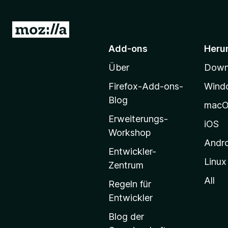
Z
u
Add-ons
Heru
r
Über
Downl
M
o
Firefox-Add-ons-
Wind
z
Blog
mac
i
Erweiterungs-
l
iOS
Workshop
l
Andr
a
Entwickler-
Linux
-
Zentrum
S
All
Regeln für
t
Entwickler
a
Blog der
r