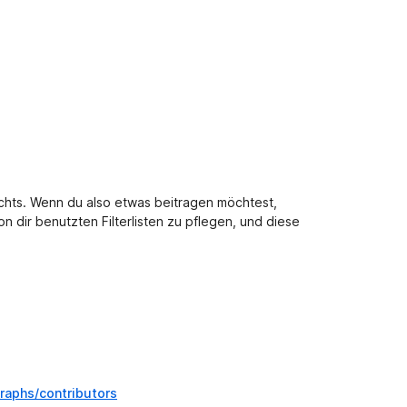
e
r
t
u
n
g
e
n
v
o
ichts. Wenn du also etwas beitragen möchtest,
r
n dir benutzten Filterlisten zu pflegen, und diese
graphs/contributors