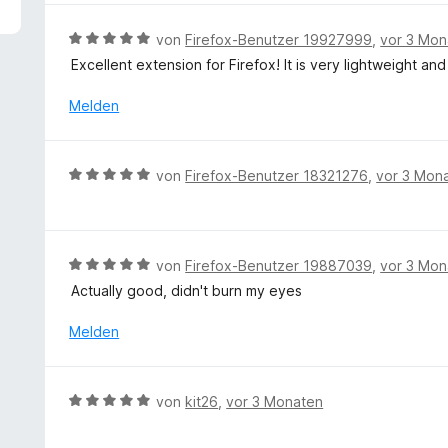
5
e
v
r
B
von
Firefox-Benutzer 19927999
,
vor 3 Mon
o
t
e
Excellent extension for Firefox! It is very lightweight a
n
e
w
5
t
e
Melden
S
m
r
t
i
t
e
t
e
r
B
von
Firefox-Benutzer 18321276
,
vor 3 Mon
5
t
n
e
v
m
e
w
o
i
n
e
n
t
r
5
B
von
Firefox-Benutzer 19887039
,
vor 3 Mon
5
t
S
e
v
Actually good, didn't burn my eyes
e
t
w
o
t
e
e
Melden
n
m
r
r
5
i
n
t
S
t
e
e
t
B
von
kit26
,
vor 3 Monaten
5
n
t
e
e
v
m
r
w
o