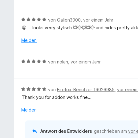
e
w
t
e
m
r
B
von
Galien3000
,
vor einem Jahr
i
t
e
🤩 ... looks verry stylisch 💥💥💥💥💥 and hides pretty akk
t
e
w
5
t
e
Melden
v
m
r
o
i
t
n
t
e
5
B
von
nolan
,
vor einem Jahr
5
t
S
e
v
m
t
w
o
i
e
e
n
t
r
r
5
B
von
Firefox-Benutzer 19026985
,
vor einem
5
n
t
S
e
v
Thank you for addon works fine...
e
e
t
w
o
n
t
e
e
Melden
n
m
r
r
5
i
n
t
S
t
e
e
t
Antwort des Entwicklers
geschrieben am
vor 
5
n
t
e