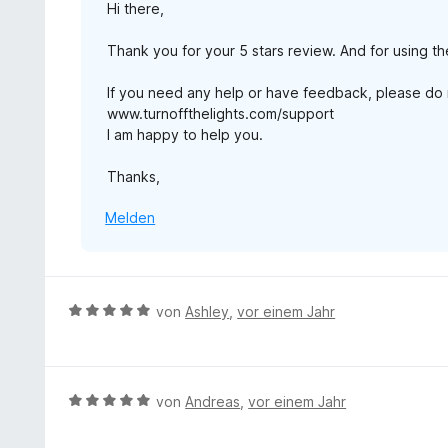
v
Hi there,
m
r
o
i
n
n
Thank you for your 5 stars review. And for using th
t
e
5
5
n
S
If you need any help or have feedback, please do n
v
t
www.turnoffthelights.com/support
o
e
I am happy to help you.
n
r
5
n
Thanks,
S
e
t
n
Melden
e
r
n
e
n
B
von
Ashley
,
vor einem Jahr
e
w
e
r
B
von
Andreas
,
vor einem Jahr
t
e
e
w