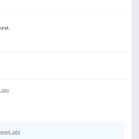
urat.
 Jahr
einem Jahr