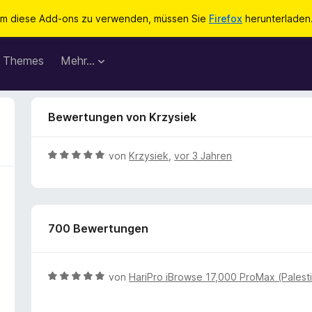
m diese Add-ons zu verwenden, müssen Sie
Firefox
herunterladen
Themes
Mehr…
Bewertungen von Krzysiek
B
von
Krzysiek
,
vor 3 Jahren
e
w
e
r
700 Bewertungen
t
e
t
m
B
von
HariPro iBrowse 17,000 ProMax (Palesti
i
e
t
w