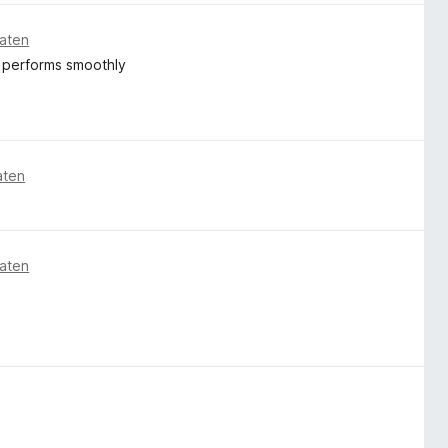
aten
nd performs smoothly
aten
aten