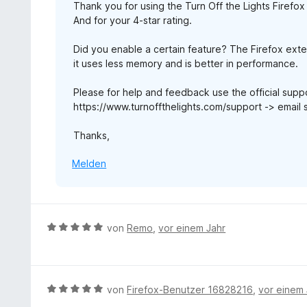
5
Thank you for using the Turn Off the Lights Firefox
4
n
S
And for your 4-star rating.
v
t
o
e
Did you enable a certain feature? The Firefox exten
n
r
it uses less memory and is better in performance.
5
n
S
e
Please for help and feedback use the official supp
t
n
https://www.turnoffthelights.com/support -> email 
e
r
Thanks,
n
e
Melden
n
B
von
Remo
,
vor einem Jahr
e
w
e
r
B
von
Firefox-Benutzer 16828216
,
vor einem 
t
e