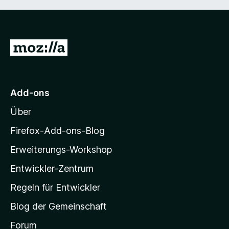
Z
u
r
M
Add-ons
o
Über
z
i
Firefox-Add-ons-Blog
l
Erweiterungs-Workshop
l
Entwickler-Zentrum
a
-
Regeln für Entwickler
S
Blog der Gemeinschaft
t
a
Forum