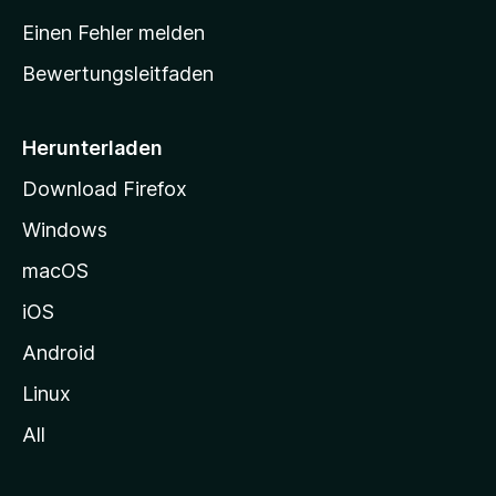
r
Einen Fehler melden
t
Bewertungsleitfaden
s
e
i
Herunterladen
t
Download Firefox
e
Windows
g
e
macOS
h
iOS
e
n
Android
Linux
All