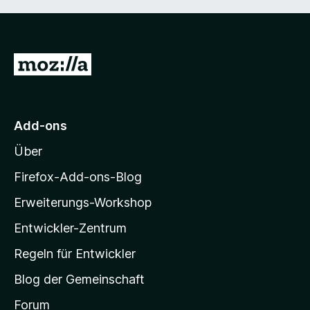
Z
u
r
M
Add-ons
o
Über
z
i
Firefox-Add-ons-Blog
l
Erweiterungs-Workshop
l
Entwickler-Zentrum
a
-
Regeln für Entwickler
S
Blog der Gemeinschaft
t
a
Forum