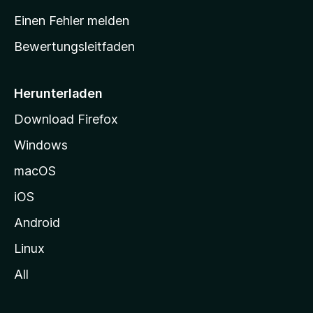
r
Einen Fehler melden
t
Bewertungsleitfaden
s
e
i
Herunterladen
t
Download Firefox
e
Windows
g
e
macOS
h
iOS
e
n
Android
Linux
All