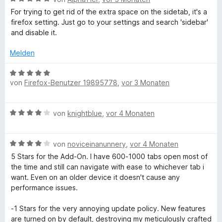
i
n
S
e
r
t
t
For trying to get rid of the extra space on the sidetab, it's a
t
w
t
m
5
firefox setting. Just go to your settings and search 'sidebar'
e
e
e
i
v
and disable it.
r
r
t
t
o
n
t
m
5
n
Melden
e
e
i
v
5
n
t
t
o
S
B
m
5
von
Firefox-Benutzer 19895778
,
vor 3 Monaten
n
t
e
i
v
5
e
w
t
o
S
r
e
B
5
von
knightblue
,
vor 4 Monaten
n
t
n
r
e
v
5
e
e
t
w
o
S
r
n
e
B
e
von
noviceinanunnery
,
vor 4 Monaten
n
t
n
t
e
r
5
e
e
m
5 Stars for the Add-On. I have 600-1000 tabs open most of
w
t
S
r
n
i
the time and still can navigate with ease to whichever tab i
e
e
t
n
t
want. Even on an older device it doesn't cause any
r
t
e
e
5
performance issues.
t
m
r
n
v
e
i
n
o
-1 Stars for the very annoying update policy. New features
t
t
e
n
are turned on by default, destroying my meticulously crafted