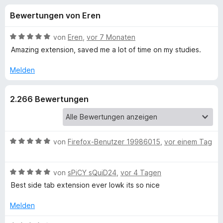
u
t
f
Bewertungen von Eren
4
o
n
,
x
5
B
von
Eren
,
vor 7 Monaten
-
g
v
e
Amazing extension, saved me a lot of time on my studies.
B
o
w
n
e
r
Melden
e
5
r
o
S
t
w
n
2.266 Bewertungen
t
e
s
e
t
e
f
r
m
r
n
i
e
t
B
von
Firefox-Benutzer 19986015
,
vor einem Tag
ü
n
5
e
v
w
r
B
o
e
von
sPiCY sQuiD24
,
vor 4 Tagen
e
n
r
Best side tab extension ever lowk its so nice
T
w
5
t
e
S
e
Melden
r
r
t
t