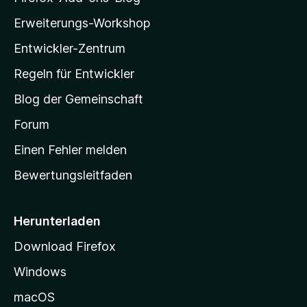
n
l
e
Erweiterungs-Workshop
l
n
Entwickler-Zentrum
a
-
Regeln für Entwickler
S
Blog der Gemeinschaft
t
a
Forum
r
Einen Fehler melden
t
Bewertungsleitfaden
s
e
i
Herunterladen
t
Download Firefox
e
Windows
g
e
macOS