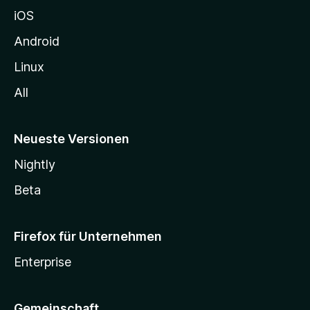
h
iOS
e
n
Android
Linux
All
Neueste Versionen
Nightly
Beta
Firefox für Unternehmen
Enterprise
Gemeinschaft