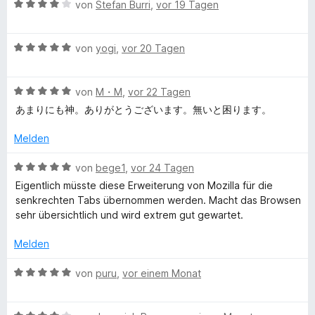
t
e
m
B
von
Stefan Burri
,
vor 19 Tagen
e
r
i
e
e
t
n
t
w
m
e
5
B
e
von
yogi
,
vor 20 Tagen
e
i
n
v
e
r
t
o
w
t
S
5
n
B
e
von
M・M
,
vor 22 Tagen
e
v
5
e
r
t
あまりにも神。ありがとうございます。無いと困ります。
o
S
w
t
m
t
n
t
e
e
i
Melden
5
e
r
t
t
y
S
r
t
m
4
B
von
bege1
,
vor 24 Tagen
t
n
e
i
v
e
Eigentlich müsste diese Erweiterung von Mozilla für die
l
e
e
t
t
o
w
senkrechten Tabs übernommen werden. Macht das Browsen
r
n
m
5
n
e
sehr übersichtlich und wird extrem gut gewartet.
n
e
i
v
5
r
e
t
o
S
t
Melden
n
5
n
t
e
T
v
5
e
t
B
von
puru
,
vor einem Monat
o
S
r
m
e
a
n
t
n
i
w
5
e
e
t