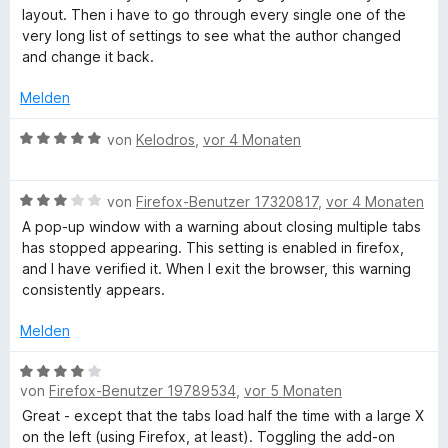
m
4
n
5
layout. Then i have to go through every single one of the
i
v
S
very long list of settings to see what the author changed
t
o
t
and change it back.
4
n
e
v
5
Melden
r
o
S
n
n
t
B
von
Kelodros
,
vor 4 Monaten
e
5
e
e
n
S
r
w
t
n
B
e
von
Firefox-Benutzer 17320817
,
vor 4 Monaten
e
e
e
r
A pop-up window with a warning about closing multiple tabs
r
n
w
t
has stopped appearing. This setting is enabled in firefox,
n
e
e
and I have verified it. When I exit the browser, this warning
e
r
t
consistently appears.
n
t
m
e
i
Melden
t
t
m
5
B
i
v
von
Firefox-Benutzer 19789534
,
vor 5 Monaten
e
t
o
w
Great - except that the tabs load half the time with a large X
3
n
e
on the left (using Firefox, at least). Toggling the add-on