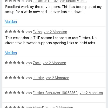
B
e
von
Jeremiah Perez
,
vor einem Monat
b
S
r
n
5
e
r
Excellent work by the developers. This has been part of my
t
n
v
w
t
setup for a while now and it never lets me down.
e
e
o
e
e
r
n
n
r
t
Melden
n
5
t
m
e
S
e
i
B
von
Eytan
,
vor 2 Monaten
n
t
t
t
e
This extension is THE reason I choose to use Firefox. No
e
m
5
w
alternative browser supports opening links as child tabs.
r
i
v
e
n
t
o
r
Melden
e
4
n
t
n
v
5
e
B
von
Zack
,
vor 2 Monaten
o
S
t
e
n
t
m
w
5
e
i
B
e
von
Lutisky
,
vor 2 Monaten
S
r
t
e
r
t
n
5
w
t
e
e
v
B
e
von
Firefox-Benutzer 19953369
,
vor 2 Monaten
e
r
n
o
e
r
t
n
n
w
t
m
e
5
B
e
von
AlphaTier
,
vor 3 Monaten
e