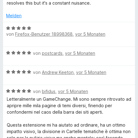
v
5
r
resolves this but it's a constant nuisance.
o
S
t
n
t
e
Melden
5
e
t
S
r
m
B
t
n
von
Firefox-Benutzer 18998368
,
vor 5 Monaten
i
e
e
e
t
w
r
n
4
e
B
n
von
postcards
,
vor 5 Monaten
v
r
e
e
o
t
w
n
n
e
B
e
von
Andrew Keeton
,
vor 5 Monaten
5
t
e
r
S
m
w
t
t
i
B
e
von
bifidus
,
vor 5 Monaten
e
e
t
e
r
t
Letteralmente un GameChange. Mi sono sempre ritrovato ad
r
5
w
t
m
apripre mille mila pagine di temi diversi, finendo per
n
v
e
e
i
confondermi nel caos della barra dei siti aperti.
e
o
r
t
t
n
n
t
m
5
Questa estensione mi ha aiutato ad ordinare, ha un ottimo
5
e
i
v
impatto visivo, la divisione in Cartelle tematiche è ottima non
S
t
t
o
solo per la pulizia visiva ma anche mentale: così facendo