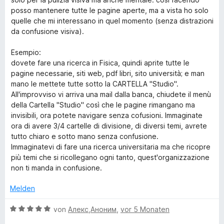
t
m
5
n
posso mantenere tutte le pagine aperte, ma a vista ho solo
e
i
v
5
quelle che mi interessano in quel momento (senza distrazioni
r
t
o
S
da confusione visiva).
n
5
n
t
e
v
5
e
Esempio:
n
o
S
r
dovete fare una ricerca in Fisica, quindi aprite tutte le
n
t
n
pagine necessarie, siti web, pdf libri, sito università; e man
5
e
e
mano le mettete tutte sotto la CARTELLA "Studio".
S
r
n
All'improvviso vi arriva una mail dalla banca, chiudete il menù
t
n
della Cartella "Studio" così che le pagine rimangano ma
e
e
invisibili, ora potete navigare senza cofusioni. Immaginate
r
n
ora di avere 3/4 cartelle di divisione, di diversi temi, avrete
n
tutto chiaro e sotto mano senza confusione.
e
Immaginatevi di fare una ricerca universitaria ma che ricopre
n
più temi che si ricollegano ogni tanto, quest'organizzazione
non ti manda in confusione.
Melden
B
von
Алекс,Аноним
,
vor 5 Monaten
e